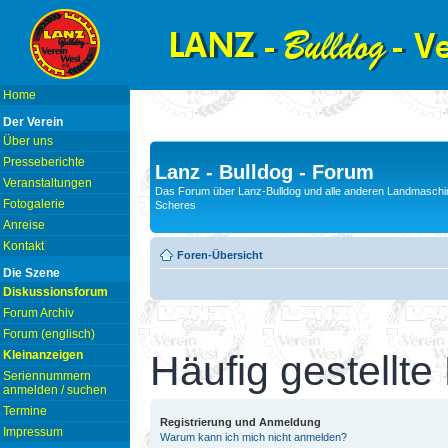
Home
Der Verein
Über uns
Presseberichte
Lanz - Bulldog - Forum
Veranstaltungen
Das Forum über Lanz-Bulldog und alle anderen Landmaschin
Fotogalerie
Scheres
Anreise
Kontakt
Foren-Übersicht
Die Szene
Diskussionsforum
Forum Archiv
Forum (englisch)
Kleinanzeigen
Häufig gestellte
Seriennummern
anmelden / suchen
Termine
Registrierung und Anmeldung
Impressum
Warum kann ich mich nicht anmelden?