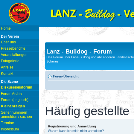
Home
Der Verein
Über uns
Presseberichte
Lanz - Bulldog - Forum
Veranstaltungen
Das Forum über Lanz-Bulldog und alle anderen Landmaschin
Fotogalerie
Scheres
Anreise
Kontakt
Foren-Übersicht
Die Szene
Diskussionsforum
Forum Archiv
Forum (englisch)
Kleinanzeigen
Häufig gestellte
Seriennummern
anmelden / suchen
Termine
Registrierung und Anmeldung
Impressum
Warum kann ich mich nicht anmelden?