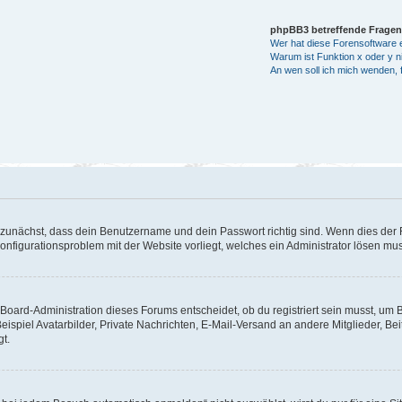
phpBB3 betreffende Fragen
Wer hat diese Forensoftware e
Warum ist Funktion x oder y ni
An wen soll ich mich wenden, 
 zunächst, dass dein Benutzername und dein Passwort richtig sind. Wenn dies der F
Konfigurationsproblem mit der Website vorliegt, welches ein Administrator lösen mu
Board-Administration dieses Forums entscheidet, ob du registriert sein musst, um Bei
eispiel Avatarbilder, Private Nachrichten, E-Mail-Versand an andere Mitglieder, Be
gt.