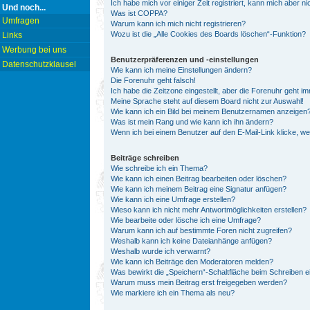
Ich habe mich vor einiger Zeit registriert, kann mich aber 
Und noch...
Was ist COPPA?
Umfragen
Warum kann ich mich nicht registrieren?
Wozu ist die „Alle Cookies des Boards löschen“-Funktion?
Links
Werbung bei uns
Benutzerpräferenzen und -einstellungen
Datenschutzklausel
Wie kann ich meine Einstellungen ändern?
Die Forenuhr geht falsch!
Ich habe die Zeitzone eingestellt, aber die Forenuhr geht i
Meine Sprache steht auf diesem Board nicht zur Auswahl!
Wie kann ich ein Bild bei meinem Benutzernamen anzeigen
Was ist mein Rang und wie kann ich ihn ändern?
Wenn ich bei einem Benutzer auf den E-Mail-Link klicke, w
Beiträge schreiben
Wie schreibe ich ein Thema?
Wie kann ich einen Beitrag bearbeiten oder löschen?
Wie kann ich meinem Beitrag eine Signatur anfügen?
Wie kann ich eine Umfrage erstellen?
Wieso kann ich nicht mehr Antwortmöglichkeiten erstellen?
Wie bearbeite oder lösche ich eine Umfrage?
Warum kann ich auf bestimmte Foren nicht zugreifen?
Weshalb kann ich keine Dateianhänge anfügen?
Weshalb wurde ich verwarnt?
Wie kann ich Beiträge den Moderatoren melden?
Was bewirkt die „Speichern“-Schaltfläche beim Schreiben e
Warum muss mein Beitrag erst freigegeben werden?
Wie markiere ich ein Thema als neu?