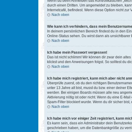
Wenn du beim Anmelden das Kontrollkästchen „Mich b
durch einen Dritten. Um angemeldet zu bleiben, kan
Internetcafé, befindest. Wenn diese Option nicht zur
Nach oben
Wie kann ich verhindern, dass mein Benutzername 
In deinem persönlichen Bereich findest du in den Ei
Online-Status sehen. Du wirst dann als unsichtbarer
Nach oben
Ich habe mein Passwort vergessen!
Das ist nicht schlimm! Wir können dir zwar dein alte
klickst und den Anweisungen folgst. So solltest du 
Nach oben
Ich habe mich registriert, kann mich aber nicht an
Überprüfe zuerst, ob du den richtigen Benutzername
unter 13 Jahre alt bist, musst du bzw. einer deiner E
werden. Bei einigen Boards müssen alle neu angemelde
Aktivierung nötig ist oder nicht. Wenn du eine E-Mai
Spam-Filter blockiert wurde. Wenn du dir sicher bist
Nach oben
Ich habe mich vor einiger Zeit registriert, kann m
Es kann sein, dass ein Administrator dein Benutzerko
geschrieben haben, um die Datenbankgröße zu verring