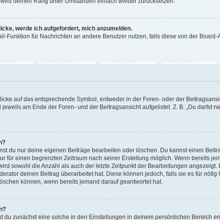
or wird deinen Rang unter Umständen einfach wieder zurücksetzen.
licke, werde ich aufgefordert, mich anzumelden.
Mail-Funktion für Nachrichten an andere Benutzer nutzen, falls diese von der Boar
cke auf das entsprechende Symbol, entweder in der Foren- oder der Beitragsansicht
 jeweils am Ende der Foren- und der Beitragsansicht aufgelistet. Z. B. „Du darfst
n?
nnst du nur deine eigenen Beiträge bearbeiten oder löschen. Du kannst einen Beit
nur für einen begrenzten Zeitraum nach seiner Erstellung möglich. Wenn bereits jem
ird sowohl die Anzahl als auch der letzte Zeitpunkt der Bearbeitungen angezeigt.
rator deinen Beitrag überarbeitet hat. Diese können jedoch, falls sie es für nötig 
löschen können, wenn bereits jemand darauf geantwortet hat.
n?
 du zunächst eine solche in den Einstellungen in deinem persönlichen Bereich ent