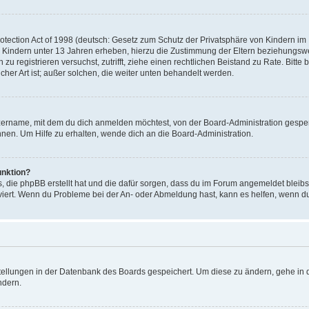
ection Act of 1998 (deutsch: Gesetz zum Schutz der Privatsphäre von Kindern im In
 Kindern unter 13 Jahren erheben, hierzu die Zustimmung der Eltern beziehungsw
ich zu registrieren versuchst, zutrifft, ziehe einen rechtlichen Beistand zu Rate. 
icher Art ist; außer solchen, die weiter unten behandelt werden.
zername, mit dem du dich anmelden möchtest, von der Board-Administration gesper
en. Um Hilfe zu erhalten, wende dich an die Board-Administration.
unktion?
s, die phpBB erstellt hat und die dafür sorgen, dass du im Forum angemeldet bleib
tiviert. Wenn du Probleme bei der An- oder Abmeldung hast, kann es helfen, wenn d
stellungen in der Datenbank des Boards gespeichert. Um diese zu ändern, gehe in d
ndern.