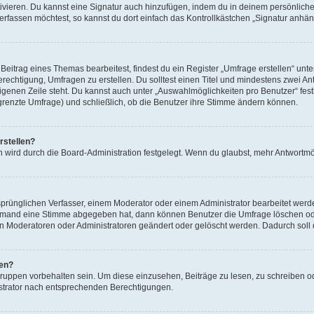
ivieren. Du kannst eine Signatur auch hinzufügen, indem du in deinem persönlich
rfassen möchtest, so kannst du dort einfach das Kontrollkästchen „Signatur anhän
itrag eines Themas bearbeitest, findest du ein Register „Umfrage erstellen“ unter
erechtigung, Umfragen zu erstellen. Du solltest einen Titel und mindestens zwei 
 eigenen Zeile steht. Du kannst auch unter „Auswahlmöglichkeiten pro Benutzer“ fes
egrenzte Umfrage) und schließlich, ob die Benutzer ihre Stimme ändern können.
rstellen?
 wird durch die Board-Administration festgelegt. Wenn du glaubst, mehr Antwortmög
rünglichen Verfasser, einem Moderator oder einem Administrator bearbeitet werd
iemand eine Stimme abgegeben hat, dann können Benutzer die Umfrage löschen oder
 Moderatoren oder Administratoren geändert oder gelöscht werden. Dadurch soll 
fen?
ppen vorbehalten sein. Um diese einzusehen, Beiträge zu lesen, zu schreiben 
strator nach entsprechenden Berechtigungen.