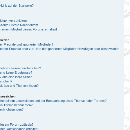
ink auf der Startseite?
ichten verschicken!
chte Private Nachrichten!
 einem Mitglied dieses Forums erhalten!
lieder
er Freunde und ignorierten Mitglieder?
ste der Freunde oder zur Liste der ignorierten Mitglieder hinzufügen oder diese wieder
 mehrere Foren durchsuchen?
uche keine Ergebnisse?
che eine leere Seite?
n suchen?
eiträge und Themen finden?
esezeichen
schen einem Lesezeichen und der Beobachtung eines Themas oder Forums?
 ein Thema beobachten?
achrichtigungen?
diesem Forum zulässig?
einer Dateianhänge erhalten?