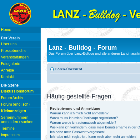
Home
Der Verein
Über uns
Lanz - Bulldog - Forum
Presseberichte
Das Forum über Lanz-Bulldog und alle anderen Landmaschin
Veranstaltungen
Fotogalerie
Foren-Übersicht
Anreise
Kontakt
Die Szene
Diskussionsforum
Häufig gestellte Fragen
Forum Archiv
Forum (englisch)
Registrierung und Anmeldung
Kleinanzeigen
Warum kann ich mich nicht anmelden?
Seriennummern
Wozu muss ich mich überhaupt registrieren?
anmelden / suchen
Warum werde ich automatisch abgemeldet?
Wie kann ich verhindern, dass mein Benutzername in der On
Termine
Ich habe mein Passwort vergessen!
Impressum
Ich habe mich registriert, kann mich aber nicht anmelden!