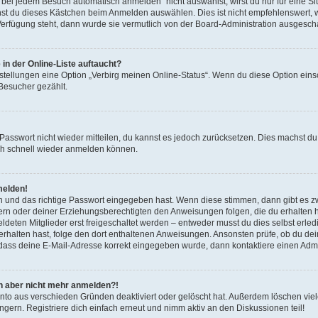
ei jedem Besuch automatisch anmelden“ nicht auswählst, wirst du nur für eine S
nst du dieses Kästchen beim Anmelden auswählen. Dies ist nicht empfehlenswert, 
 Verfügung steht, dann wurde sie vermutlich von der Board-Administration ausgescha
in der Online-Liste auftaucht?
nstellungen eine Option „Verbirg meinen Online-Status“. Wenn du diese Option eins
 Besucher gezählt.
s Passwort nicht wieder mitteilen, du kannst es jedoch zurücksetzen. Dies machst 
dich schnell wieder anmelden können.
melden!
n und das richtige Passwort eingegeben hast. Wenn diese stimmen, dann gibt es 
ltern oder deiner Erziehungsberechtigten den Anweisungen folgen, die du erhalten has
ten Mitglieder erst freigeschaltet werden – entweder musst du dies selbst erledige
l erhalten hast, folge den dort enthaltenen Anweisungen. Ansonsten prüfe, ob du d
, dass deine E-Mail-Adresse korrekt eingegeben wurde, dann kontaktiere einen Admin
ich aber nicht mehr anmelden?!
nto aus verschieden Gründen deaktiviert oder gelöscht hat. Außerdem löschen viele
ern. Registriere dich einfach erneut und nimm aktiv an den Diskussionen teil!