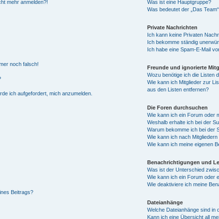
nicht mehr anmelden?!
Was ist eine Hauptgruppe?
Was bedeutet der „Das Team“-L
Private Nachrichten
Ich kann keine Privaten Nachr
Ich bekomme ständig unerwüns
Ich habe eine Spam-E-Mail von
mmer noch falsch!
Freunde und ignorierte Mitg
Wozu benötige ich die Listen d
?
Wie kann ich Mitglieder zur Li
aus den Listen entfernen?
erde ich aufgefordert, mich anzumelden.
Die Foren durchsuchen
Wie kann ich ein Forum oder
Weshalb erhalte ich bei der S
Warum bekomme ich bei der Su
Wie kann ich nach Mitglieder
Wie kann ich meine eigenen B
Benachrichtigungen und L
Was ist der Unterschied zwi
Wie kann ich ein Forum oder
Wie deaktiviere ich meine Ben
ines Beitrags?
Dateianhänge
Welche Dateianhänge sind in 
Kann ich eine Übersicht all m