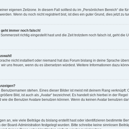
einer eigenen Zeitzone. In diesem Fall solltest du im „Persönlichen Bereich“ die für
rden. Wenn du noch nicht registriert bist, ist dies ein guter Grund, dies jetzt zu tu
r geht immer noch falsch!
Sommerzeit richtig eingestellt hast und die Zeit trotzdem noch falsch ist, geht die U
uswahl!
rache nicht installiert oder niemand hat das Forum bislang in deine Sprache überse
ürden wir uns freuen, wenn du es übersetzen würdest. Weitere Informationen dazu 
anzeigen?
 Benutzernamen stehen. Eines dieser Bilder ist meist mit deinem Rang verknüpft: O
ößere Bild, ist auch als „Avatar“ bezeichnet. Es handelt sich hierbei in der Rege
d wie die Benutzer Avatare benutzen können. Wenn du keinen Avatar benutzen darfs
n an, wie viele Beiträge du bislang erstellt hast oder identifizieren bestimmte 
on der Board-Administration festgelegt wurden. Bitte schreibe keine sinnlosen Be