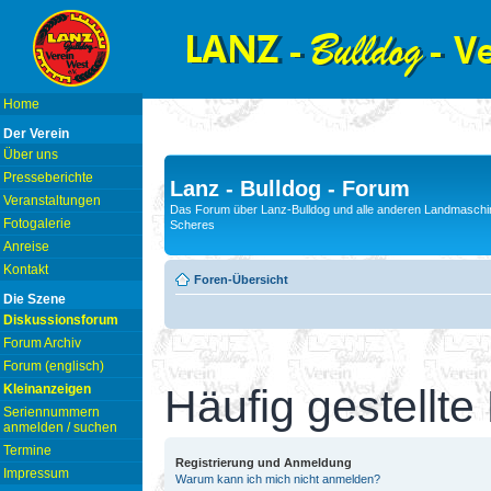
Home
Der Verein
Über uns
Presseberichte
Lanz - Bulldog - Forum
Veranstaltungen
Das Forum über Lanz-Bulldog und alle anderen Landmaschin
Fotogalerie
Scheres
Anreise
Kontakt
Foren-Übersicht
Die Szene
Diskussionsforum
Forum Archiv
Forum (englisch)
Kleinanzeigen
Häufig gestellte
Seriennummern
anmelden / suchen
Termine
Registrierung und Anmeldung
Impressum
Warum kann ich mich nicht anmelden?