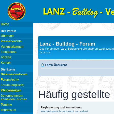
Home
Der Verein
Über uns
Presseberichte
Lanz - Bulldog - Forum
Veranstaltungen
Das Forum über Lanz-Bulldog und alle anderen Landmaschin
Fotogalerie
Scheres
Anreise
Kontakt
Foren-Übersicht
Die Szene
Diskussionsforum
Forum Archiv
Forum (englisch)
Kleinanzeigen
Häufig gestellte
Seriennummern
anmelden / suchen
Termine
Registrierung und Anmeldung
Impressum
Warum kann ich mich nicht anmelden?