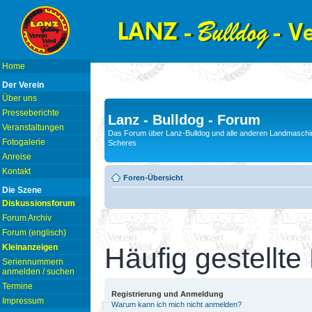
Home
Der Verein
Über uns
Presseberichte
Lanz - Bulldog - Forum
Veranstaltungen
Das Forum über Lanz-Bulldog und alle anderen Landmaschin
Fotogalerie
Scheres
Anreise
Kontakt
Foren-Übersicht
Die Szene
Diskussionsforum
Forum Archiv
Forum (englisch)
Kleinanzeigen
Häufig gestellte
Seriennummern
anmelden / suchen
Termine
Registrierung und Anmeldung
Impressum
Warum kann ich mich nicht anmelden?