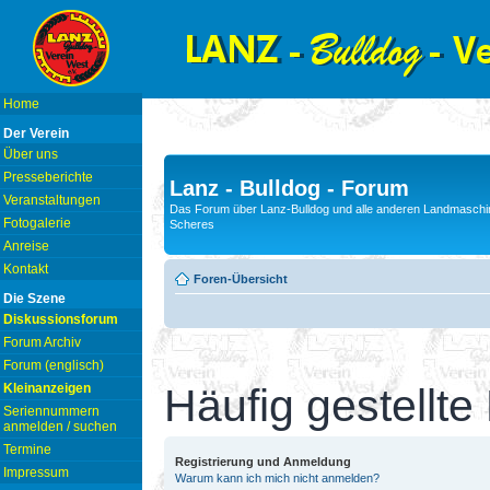
Home
Der Verein
Über uns
Presseberichte
Lanz - Bulldog - Forum
Veranstaltungen
Das Forum über Lanz-Bulldog und alle anderen Landmaschin
Fotogalerie
Scheres
Anreise
Kontakt
Foren-Übersicht
Die Szene
Diskussionsforum
Forum Archiv
Forum (englisch)
Kleinanzeigen
Häufig gestellte
Seriennummern
anmelden / suchen
Termine
Registrierung und Anmeldung
Impressum
Warum kann ich mich nicht anmelden?