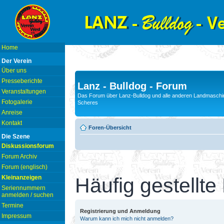
Home
Der Verein
Über uns
Presseberichte
Lanz - Bulldog - Forum
Veranstaltungen
Das Forum über Lanz-Bulldog und alle anderen Landmaschin
Fotogalerie
Scheres
Anreise
Kontakt
Foren-Übersicht
Die Szene
Diskussionsforum
Forum Archiv
Forum (englisch)
Kleinanzeigen
Häufig gestellte
Seriennummern
anmelden / suchen
Termine
Registrierung und Anmeldung
Impressum
Warum kann ich mich nicht anmelden?