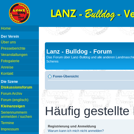
Home
Der Verein
Über uns
Presseberichte
Lanz - Bulldog - Forum
Veranstaltungen
Das Forum über Lanz-Bulldog und alle anderen Landmaschin
Fotogalerie
Scheres
Anreise
Kontakt
Foren-Übersicht
Die Szene
Diskussionsforum
Forum Archiv
Forum (englisch)
Kleinanzeigen
Häufig gestellte
Seriennummern
anmelden / suchen
Termine
Registrierung und Anmeldung
Impressum
Warum kann ich mich nicht anmelden?