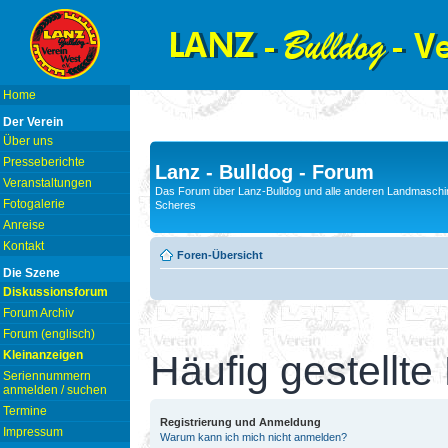
Home
Der Verein
Über uns
Presseberichte
Lanz - Bulldog - Forum
Veranstaltungen
Das Forum über Lanz-Bulldog und alle anderen Landmaschin
Fotogalerie
Scheres
Anreise
Kontakt
Foren-Übersicht
Die Szene
Diskussionsforum
Forum Archiv
Forum (englisch)
Kleinanzeigen
Häufig gestellte
Seriennummern
anmelden / suchen
Termine
Registrierung und Anmeldung
Impressum
Warum kann ich mich nicht anmelden?