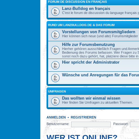
FORUM DE DISCUSSION EN FRANÇAIS
Lanz-Bulldog en français
C'est le forum de discussion du language français 
RUND UM LANZBULLDOG.DE & DAS FORUM
Vorstellungen von Forumsmitgliedern
Hier können sich neue (und alte) Forumsmitglieder 
Hilfe zur Forumsbenutzung
Hierher gehören ausschließlich Fragen und Anmerku
Bedienung des Forums befassen. Wer Fragen zu S
sonst noch dazu gehört, hat, platziere diese bitte i
Hier spricht der Administrator
Wünsche und Anregungen für das For
UMFRAGEN
Das wollten wir einmal wissen
Hier finden Sie Umfragen zu aktuellen Themen.
ANMELDEN
•
REGISTRIEREN
Benutzername:
Passwort:
WER IST ONLINE?