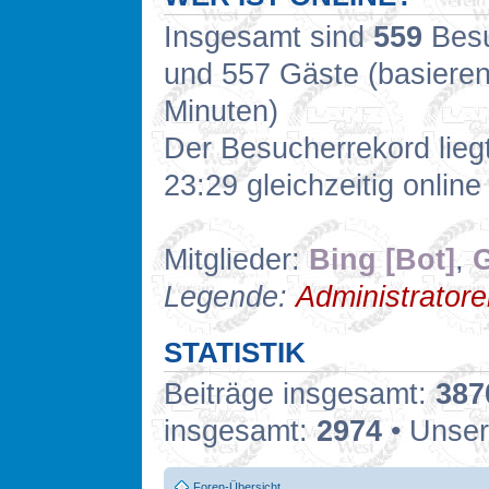
Insgesamt sind
559
Besuc
und 557 Gäste (basieren
Minuten)
Der Besucherrekord lieg
23:29 gleichzeitig online
Mitglieder:
Bing [Bot]
,
G
Legende:
Administrator
STATISTIK
Beiträge insgesamt:
387
insgesamt:
2974
• Unser
Foren-Übersicht