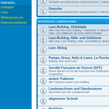
Verkäufe von historischen Landmaschinen, Traktor
Und noch...
Umfragen
Gesuche
Suchen von historischen Landmaschinen, Traktore
Links
Werbung bei uns
HISTORISCHE LANDMASCHINEN
Datenschutzklausel
Lanz-Bulldog, Glühköpfe
Alles über den Lanz Bulldog - Glühköpfe. In diese
Halb- und Volldieseln bis Ende 2009 enthalten.
Lanz-Bulldog, Halb- und Volldiesel
Alles über Lanz-Bulldog, Halb- und Volldiesel. Beitr
Lanz Alldog
Pampa, Ursus, Kelly & Lewis, Le Perch
Bulldog, aber nicht Lanz
Société Française de Vierzon (SFV)
Dieser Bereich ist für die französischen Glühkop
vorgesehen.
andere Traktoren
Alle Traktoren außer Lanz-Bulldog
Landmaschinen und Standmotoren
Maschinen aus der Landwirtschaft
allgemeine Technik
Replikate