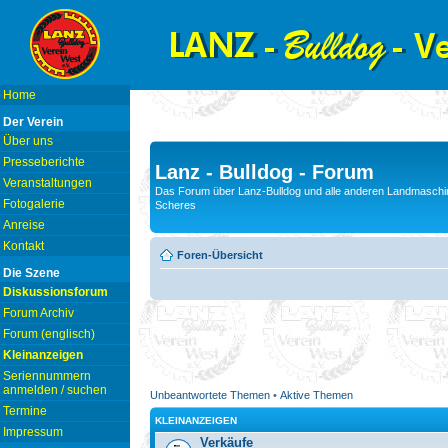
Home
Der Verein
Über uns
Presseberichte
Lanz - Bulldog - Forum
Veranstaltungen
Das Forum über Lanz-Bulldog und alle anderen Landmaschin
Fotogalerie
Scheres
Anreise
Kontakt
Foren-Übersicht
Die Szene
Diskussionsforum
Forum Archiv
Forum (englisch)
Kleinanzeigen
Seriennummern
anmelden / suchen
Unbeantwortete Themen
•
Aktive Themen
Termine
KLEINANZEIGEN
Impressum
Verkäufe