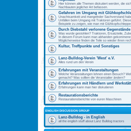
Hier können alle Themen diskutiert werden, die sic
Nachbauten jeglicher Art befassen.
Gefahren im Umgang mit Glühkopfschl
Unachtsamkeit und mangelnder Sachverstand haben 
Unfällen beim Umgang mit Traktoren geführt. Diese
Beispiele zu zeigen, wie man mit Glühkopfschlepp
Durch Diebstahl verlorene Gegenstände
Was wurde gestohlen? Traktoren, Ersatzteile, Zube
In diesem Forum kann man abhanden gekommene 
Möglicherweise finden die Teile so wieder ihren re
Kultur, Treffpunkte und Sonstiges
Lanz-Bulldog-Verein 'West' e.V.
Alles rund um den Verein
Erfahrungen mit Veranstaltungen
Welche Veranstaltungen lohnen einen Besuch? We
gemacht? Was sollten die Veranstalter ändern?
Erfahrungen mit Händlern und Werkstät
Erfahrungen kann man hier diskutieren
Restaurationsberichte
Restaurationsberichte von euren Maschinen
ENGLISH DISCUSSION GROUP
Lanz-Bulldog - in English
all the english stuff about Lanz Bulldog tractors