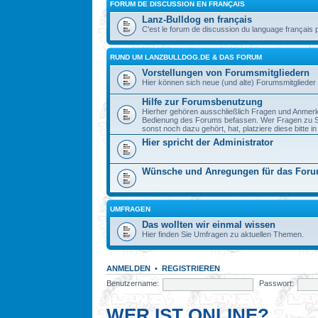
FORUM DE DISCUSSION EN FRANÇAIS
Lanz-Bulldog en français
C'est le forum de discussion du language français 
RUND UM LANZBULLDOG.DE & DAS FORUM
Vorstellungen von Forumsmitgliedern
Hier können sich neue (und alte) Forumsmitglieder 
Hilfe zur Forumsbenutzung
Hierher gehören ausschließlich Fragen und Anmerku
Bedienung des Forums befassen. Wer Fragen zu S
sonst noch dazu gehört, hat, platziere diese bitte i
Hier spricht der Administrator
Wünsche und Anregungen für das For
UMFRAGEN
Das wollten wir einmal wissen
Hier finden Sie Umfragen zu aktuellen Themen.
ANMELDEN
•
REGISTRIEREN
Benutzername:
Passwort:
WER IST ONLINE?