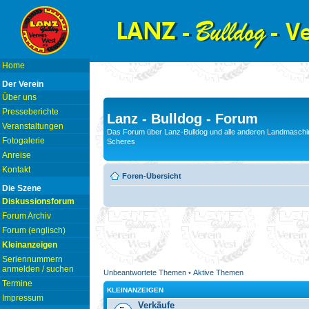
Home
Der Verein
Über uns
Presseberichte
Lanz - Bulldog - Forum
Veranstaltungen
Das Forum über Lanz-Bulldog und alle anderen Landmaschin
Fotogalerie
Scheres
Anreise
Kontakt
Foren-Übersicht
Die Szene
Diskussionsforum
Forum Archiv
Forum (englisch)
Kleinanzeigen
Seriennummern
anmelden / suchen
Unbeantwortete Themen
•
Aktive Themen
Termine
KLEINANZEIGEN
Impressum
Verkäufe