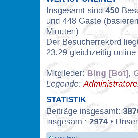
Insgesamt sind
450
Besuc
und 448 Gäste (basieren
Minuten)
Der Besucherrekord lieg
23:29 gleichzeitig online
Mitglieder:
Bing [Bot]
,
G
Legende:
Administrator
STATISTIK
Beiträge insgesamt:
387
insgesamt:
2974
• Unser
Foren-Übersicht