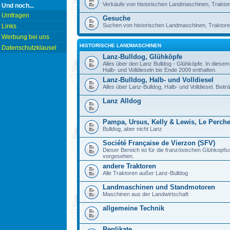
Verkäufe von historischen Landmaschinen, Traktor
Und noch...
Umfragen
Gesuche
Suchen von historischen Landmaschinen, Traktore
Links
Werbung bei uns
HISTORISCHE LANDMASCHINEN
Datenschutzklausel
Lanz-Bulldog, Glühköpfe
Alles über den Lanz Bulldog - Glühköpfe. In diese
Halb- und Volldieseln bis Ende 2009 enthalten.
Lanz-Bulldog, Halb- und Volldiesel
Alles über Lanz-Bulldog, Halb- und Volldiesel. Beitr
Lanz Alldog
Pampa, Ursus, Kelly & Lewis, Le Perch
Bulldog, aber nicht Lanz
Société Française de Vierzon (SFV)
Dieser Bereich ist für die französischen Glühkop
vorgesehen.
andere Traktoren
Alle Traktoren außer Lanz-Bulldog
Landmaschinen und Standmotoren
Maschinen aus der Landwirtschaft
allgemeine Technik
Replikate