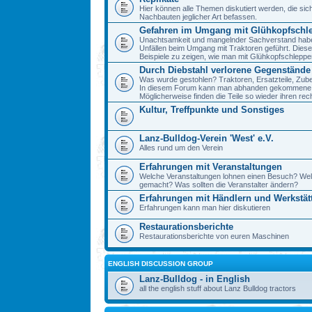
Hier können alle Themen diskutiert werden, die sic
Nachbauten jeglicher Art befassen.
Gefahren im Umgang mit Glühkopfschl
Unachtsamkeit und mangelnder Sachverstand haben 
Unfällen beim Umgang mit Traktoren geführt. Diese
Beispiele zu zeigen, wie man mit Glühkopfschlepp
Durch Diebstahl verlorene Gegenstände
Was wurde gestohlen? Traktoren, Ersatzteile, Zube
In diesem Forum kann man abhanden gekommene 
Möglicherweise finden die Teile so wieder ihren re
Kultur, Treffpunkte und Sonstiges
Lanz-Bulldog-Verein 'West' e.V.
Alles rund um den Verein
Erfahrungen mit Veranstaltungen
Welche Veranstaltungen lohnen einen Besuch? We
gemacht? Was sollten die Veranstalter ändern?
Erfahrungen mit Händlern und Werkstät
Erfahrungen kann man hier diskutieren
Restaurationsberichte
Restaurationsberichte von euren Maschinen
ENGLISH DISCUSSION GROUP
Lanz-Bulldog - in English
all the english stuff about Lanz Bulldog tractors