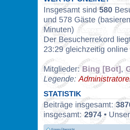
Insgesamt sind
580
Besuc
und 578 Gäste (basieren
Minuten)
Der Besucherrekord lieg
23:29 gleichzeitig online
Mitglieder:
Bing [Bot]
,
G
Legende:
Administrator
STATISTIK
Beiträge insgesamt:
387
insgesamt:
2974
• Unser
Foren-Übersicht