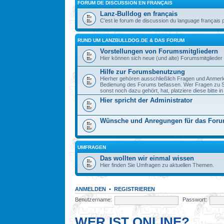
FORUM DE DISCUSSION EN FRANÇAIS
Lanz-Bulldog en français
C'est le forum de discussion du language français 
RUND UM LANZBULLDOG.DE & DAS FORUM
Vorstellungen von Forumsmitgliedern
Hier können sich neue (und alte) Forumsmitglieder 
Hilfe zur Forumsbenutzung
Hierher gehören ausschließlich Fragen und Anmerku
Bedienung des Forums befassen. Wer Fragen zu S
sonst noch dazu gehört, hat, platziere diese bitte i
Hier spricht der Administrator
Wünsche und Anregungen für das For
UMFRAGEN
Das wollten wir einmal wissen
Hier finden Sie Umfragen zu aktuellen Themen.
ANMELDEN
•
REGISTRIEREN
Benutzername:
Passwort:
WER IST ONLINE?