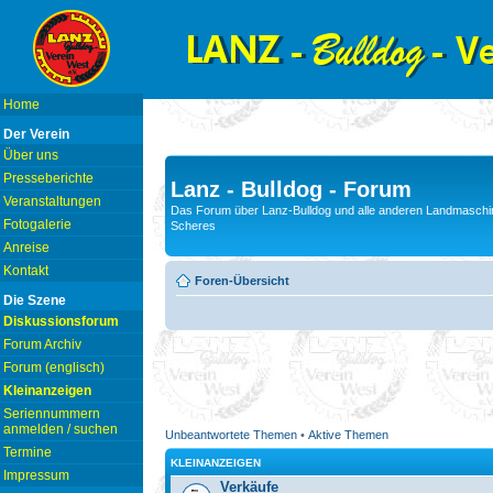
Home
Der Verein
Über uns
Presseberichte
Lanz - Bulldog - Forum
Veranstaltungen
Das Forum über Lanz-Bulldog und alle anderen Landmaschin
Fotogalerie
Scheres
Anreise
Kontakt
Foren-Übersicht
Die Szene
Diskussionsforum
Forum Archiv
Forum (englisch)
Kleinanzeigen
Seriennummern
anmelden / suchen
Unbeantwortete Themen
•
Aktive Themen
Termine
KLEINANZEIGEN
Impressum
Verkäufe