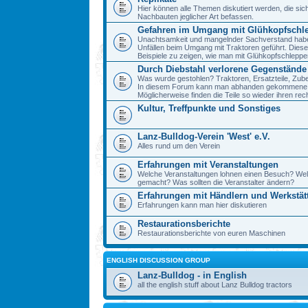
Hier können alle Themen diskutiert werden, die sic
Nachbauten jeglicher Art befassen.
Gefahren im Umgang mit Glühkopfschl
Unachtsamkeit und mangelnder Sachverstand haben 
Unfällen beim Umgang mit Traktoren geführt. Diese
Beispiele zu zeigen, wie man mit Glühkopfschlepp
Durch Diebstahl verlorene Gegenstände
Was wurde gestohlen? Traktoren, Ersatzteile, Zube
In diesem Forum kann man abhanden gekommene 
Möglicherweise finden die Teile so wieder ihren re
Kultur, Treffpunkte und Sonstiges
Lanz-Bulldog-Verein 'West' e.V.
Alles rund um den Verein
Erfahrungen mit Veranstaltungen
Welche Veranstaltungen lohnen einen Besuch? We
gemacht? Was sollten die Veranstalter ändern?
Erfahrungen mit Händlern und Werkstät
Erfahrungen kann man hier diskutieren
Restaurationsberichte
Restaurationsberichte von euren Maschinen
ENGLISH DISCUSSION GROUP
Lanz-Bulldog - in English
all the english stuff about Lanz Bulldog tractors