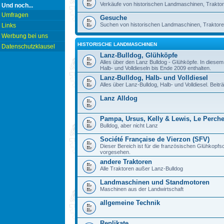
Verkäufe von historischen Landmaschinen, Traktor
Und noch...
Umfragen
Gesuche
Suchen von historischen Landmaschinen, Traktore
Links
Werbung bei uns
HISTORISCHE LANDMASCHINEN
Datenschutzklausel
Lanz-Bulldog, Glühköpfe
Alles über den Lanz Bulldog - Glühköpfe. In diese
Halb- und Volldieseln bis Ende 2009 enthalten.
Lanz-Bulldog, Halb- und Volldiesel
Alles über Lanz-Bulldog, Halb- und Volldiesel. Beitr
Lanz Alldog
Pampa, Ursus, Kelly & Lewis, Le Perch
Bulldog, aber nicht Lanz
Société Française de Vierzon (SFV)
Dieser Bereich ist für die französischen Glühkop
vorgesehen.
andere Traktoren
Alle Traktoren außer Lanz-Bulldog
Landmaschinen und Standmotoren
Maschinen aus der Landwirtschaft
allgemeine Technik
Replikate