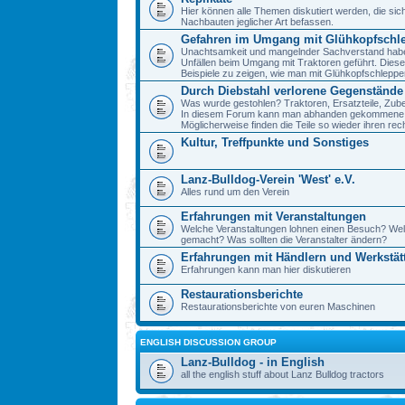
Hier können alle Themen diskutiert werden, die sic
Nachbauten jeglicher Art befassen.
Gefahren im Umgang mit Glühkopfschl
Unachtsamkeit und mangelnder Sachverstand haben 
Unfällen beim Umgang mit Traktoren geführt. Diese
Beispiele zu zeigen, wie man mit Glühkopfschlepp
Durch Diebstahl verlorene Gegenstände
Was wurde gestohlen? Traktoren, Ersatzteile, Zube
In diesem Forum kann man abhanden gekommene 
Möglicherweise finden die Teile so wieder ihren re
Kultur, Treffpunkte und Sonstiges
Lanz-Bulldog-Verein 'West' e.V.
Alles rund um den Verein
Erfahrungen mit Veranstaltungen
Welche Veranstaltungen lohnen einen Besuch? We
gemacht? Was sollten die Veranstalter ändern?
Erfahrungen mit Händlern und Werkstät
Erfahrungen kann man hier diskutieren
Restaurationsberichte
Restaurationsberichte von euren Maschinen
ENGLISH DISCUSSION GROUP
Lanz-Bulldog - in English
all the english stuff about Lanz Bulldog tractors