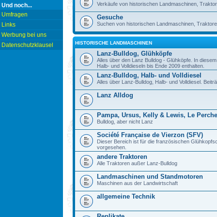
Verkäufe von historischen Landmaschinen, Traktor
Und noch...
Umfragen
Gesuche
Suchen von historischen Landmaschinen, Traktore
Links
Werbung bei uns
HISTORISCHE LANDMASCHINEN
Datenschutzklausel
Lanz-Bulldog, Glühköpfe
Alles über den Lanz Bulldog - Glühköpfe. In diese
Halb- und Volldieseln bis Ende 2009 enthalten.
Lanz-Bulldog, Halb- und Volldiesel
Alles über Lanz-Bulldog, Halb- und Volldiesel. Beitr
Lanz Alldog
Pampa, Ursus, Kelly & Lewis, Le Perch
Bulldog, aber nicht Lanz
Société Française de Vierzon (SFV)
Dieser Bereich ist für die französischen Glühkop
vorgesehen.
andere Traktoren
Alle Traktoren außer Lanz-Bulldog
Landmaschinen und Standmotoren
Maschinen aus der Landwirtschaft
allgemeine Technik
Replikate