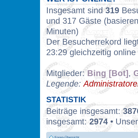
Insgesamt sind
319
Besuc
und 317 Gäste (basieren
Minuten)
Der Besucherrekord lieg
23:29 gleichzeitig online
Mitglieder:
Bing [Bot]
,
G
Legende:
Administrator
STATISTIK
Beiträge insgesamt:
387
insgesamt:
2974
• Unser
Foren-Übersicht