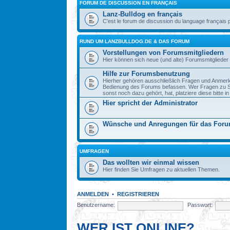
FORUM DE DISCUSSION EN FRANÇAIS
Lanz-Bulldog en français
C'est le forum de discussion du language français 
RUND UM LANZBULLDOG.DE & DAS FORUM
Vorstellungen von Forumsmitgliedern
Hier können sich neue (und alte) Forumsmitglieder 
Hilfe zur Forumsbenutzung
Hierher gehören ausschließlich Fragen und Anmerku
Bedienung des Forums befassen. Wer Fragen zu S
sonst noch dazu gehört, hat, platziere diese bitte i
Hier spricht der Administrator
Wünsche und Anregungen für das For
UMFRAGEN
Das wollten wir einmal wissen
Hier finden Sie Umfragen zu aktuellen Themen.
ANMELDEN
•
REGISTRIEREN
Benutzername:
Passwort:
WER IST ONLINE?