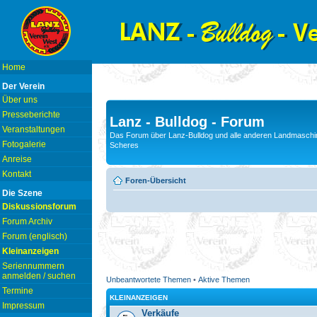
Home
Der Verein
Über uns
Presseberichte
Lanz - Bulldog - Forum
Veranstaltungen
Das Forum über Lanz-Bulldog und alle anderen Landmaschin
Fotogalerie
Scheres
Anreise
Kontakt
Foren-Übersicht
Die Szene
Diskussionsforum
Forum Archiv
Forum (englisch)
Kleinanzeigen
Seriennummern
anmelden / suchen
Unbeantwortete Themen
•
Aktive Themen
Termine
KLEINANZEIGEN
Impressum
Verkäufe