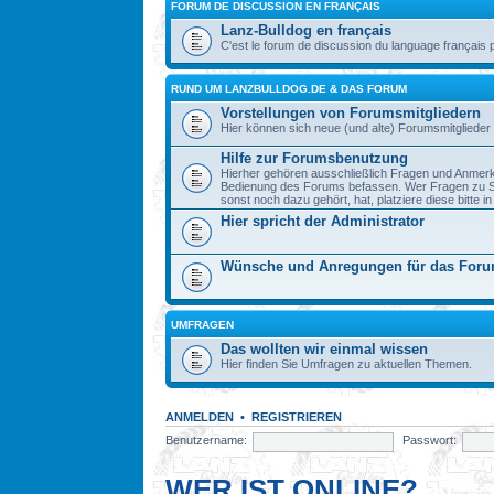
FORUM DE DISCUSSION EN FRANÇAIS
Lanz-Bulldog en français
C'est le forum de discussion du language français 
RUND UM LANZBULLDOG.DE & DAS FORUM
Vorstellungen von Forumsmitgliedern
Hier können sich neue (und alte) Forumsmitglieder 
Hilfe zur Forumsbenutzung
Hierher gehören ausschließlich Fragen und Anmerku
Bedienung des Forums befassen. Wer Fragen zu S
sonst noch dazu gehört, hat, platziere diese bitte i
Hier spricht der Administrator
Wünsche und Anregungen für das For
UMFRAGEN
Das wollten wir einmal wissen
Hier finden Sie Umfragen zu aktuellen Themen.
ANMELDEN
•
REGISTRIEREN
Benutzername:
Passwort:
WER IST ONLINE?