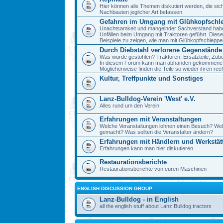
Hier können alle Themen diskutiert werden, die sic
Nachbauten jeglicher Art befassen.
Gefahren im Umgang mit Glühkopfschl
Unachtsamkeit und mangelnder Sachverstand haben 
Unfällen beim Umgang mit Traktoren geführt. Diese
Beispiele zu zeigen, wie man mit Glühkopfschlepp
Durch Diebstahl verlorene Gegenstände
Was wurde gestohlen? Traktoren, Ersatzteile, Zube
In diesem Forum kann man abhanden gekommene 
Möglicherweise finden die Teile so wieder ihren re
Kultur, Treffpunkte und Sonstiges
Lanz-Bulldog-Verein 'West' e.V.
Alles rund um den Verein
Erfahrungen mit Veranstaltungen
Welche Veranstaltungen lohnen einen Besuch? We
gemacht? Was sollten die Veranstalter ändern?
Erfahrungen mit Händlern und Werkstät
Erfahrungen kann man hier diskutieren
Restaurationsberichte
Restaurationsberichte von euren Maschinen
ENGLISH DISCUSSION GROUP
Lanz-Bulldog - in English
all the english stuff about Lanz Bulldog tractors