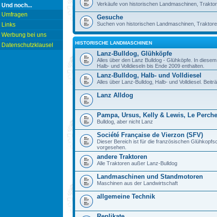
Verkäufe von historischen Landmaschinen, Traktor
Und noch...
Umfragen
Gesuche
Suchen von historischen Landmaschinen, Traktore
Links
Werbung bei uns
HISTORISCHE LANDMASCHINEN
Datenschutzklausel
Lanz-Bulldog, Glühköpfe
Alles über den Lanz Bulldog - Glühköpfe. In diese
Halb- und Volldieseln bis Ende 2009 enthalten.
Lanz-Bulldog, Halb- und Volldiesel
Alles über Lanz-Bulldog, Halb- und Volldiesel. Beitr
Lanz Alldog
Pampa, Ursus, Kelly & Lewis, Le Perch
Bulldog, aber nicht Lanz
Société Française de Vierzon (SFV)
Dieser Bereich ist für die französischen Glühkop
vorgesehen.
andere Traktoren
Alle Traktoren außer Lanz-Bulldog
Landmaschinen und Standmotoren
Maschinen aus der Landwirtschaft
allgemeine Technik
Replikate