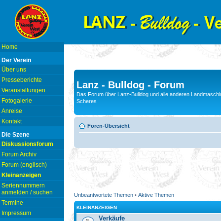
Home
Der Verein
Über uns
Presseberichte
Lanz - Bulldog - Forum
Veranstaltungen
Das Forum über Lanz-Bulldog und alle anderen Landmaschin
Fotogalerie
Scheres
Anreise
Kontakt
Foren-Übersicht
Die Szene
Diskussionsforum
Forum Archiv
Forum (englisch)
Kleinanzeigen
Seriennummern
anmelden / suchen
Unbeantwortete Themen
•
Aktive Themen
Termine
KLEINANZEIGEN
Impressum
Verkäufe