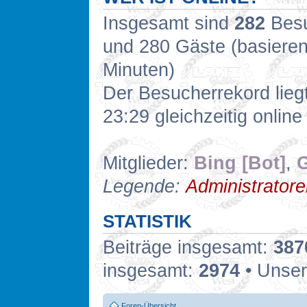
Insgesamt sind
282
Besuc
und 280 Gäste (basieren
Minuten)
Der Besucherrekord lieg
23:29 gleichzeitig online
Mitglieder:
Bing [Bot]
,
G
Legende:
Administrator
STATISTIK
Beiträge insgesamt:
387
insgesamt:
2974
• Unser
Foren-Übersicht