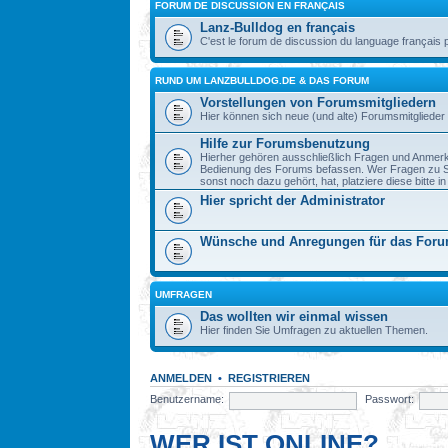
FORUM DE DISCUSSION EN FRANÇAIS
Lanz-Bulldog en français
C'est le forum de discussion du language français 
RUND UM LANZBULLDOG.DE & DAS FORUM
Vorstellungen von Forumsmitgliedern
Hier können sich neue (und alte) Forumsmitglieder 
Hilfe zur Forumsbenutzung
Hierher gehören ausschließlich Fragen und Anmerku
Bedienung des Forums befassen. Wer Fragen zu S
sonst noch dazu gehört, hat, platziere diese bitte i
Hier spricht der Administrator
Wünsche und Anregungen für das For
UMFRAGEN
Das wollten wir einmal wissen
Hier finden Sie Umfragen zu aktuellen Themen.
ANMELDEN
•
REGISTRIEREN
Benutzername:
Passwort:
WER IST ONLINE?