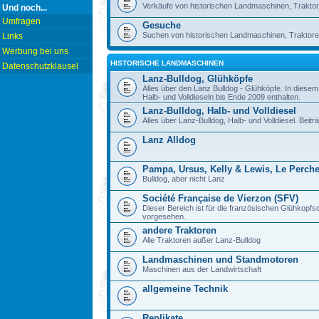
Verkäufe von historischen Landmaschinen, Traktor
Und noch...
Umfragen
Gesuche
Suchen von historischen Landmaschinen, Traktore
Links
Werbung bei uns
HISTORISCHE LANDMASCHINEN
Datenschutzklausel
Lanz-Bulldog, Glühköpfe
Alles über den Lanz Bulldog - Glühköpfe. In diese
Halb- und Volldieseln bis Ende 2009 enthalten.
Lanz-Bulldog, Halb- und Volldiesel
Alles über Lanz-Bulldog, Halb- und Volldiesel. Beitr
Lanz Alldog
Pampa, Ursus, Kelly & Lewis, Le Perch
Bulldog, aber nicht Lanz
Société Française de Vierzon (SFV)
Dieser Bereich ist für die französischen Glühkop
vorgesehen.
andere Traktoren
Alle Traktoren außer Lanz-Bulldog
Landmaschinen und Standmotoren
Maschinen aus der Landwirtschaft
allgemeine Technik
Replikate