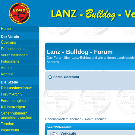
Home
Der Verein
Über uns
Presseberichte
Lanz - Bulldog - Forum
Veranstaltungen
Das Forum über Lanz-Bulldog und alle anderen Landmaschin
Fotogalerie
Scheres
Anreise
Kontakt
Foren-Übersicht
Die Szene
Diskussionsforum
Forum Archiv
Forum (englisch)
Kleinanzeigen
Seriennummern
anmelden / suchen
Unbeantwortete Themen
•
Aktive Themen
Termine
KLEINANZEIGEN
Impressum
Verkäufe