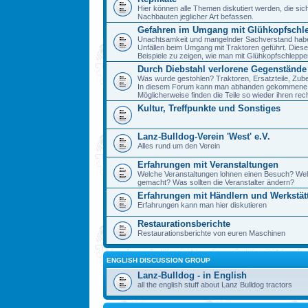
Hier können alle Themen diskutiert werden, die sic
Nachbauten jeglicher Art befassen.
Gefahren im Umgang mit Glühkopfschl
Unachtsamkeit und mangelnder Sachverstand haben 
Unfällen beim Umgang mit Traktoren geführt. Diese
Beispiele zu zeigen, wie man mit Glühkopfschlepp
Durch Diebstahl verlorene Gegenstände
Was wurde gestohlen? Traktoren, Ersatzteile, Zube
In diesem Forum kann man abhanden gekommene 
Möglicherweise finden die Teile so wieder ihren re
Kultur, Treffpunkte und Sonstiges
Lanz-Bulldog-Verein 'West' e.V.
Alles rund um den Verein
Erfahrungen mit Veranstaltungen
Welche Veranstaltungen lohnen einen Besuch? We
gemacht? Was sollten die Veranstalter ändern?
Erfahrungen mit Händlern und Werkstät
Erfahrungen kann man hier diskutieren
Restaurationsberichte
Restaurationsberichte von euren Maschinen
ENGLISH DISCUSSION GROUP
Lanz-Bulldog - in English
all the english stuff about Lanz Bulldog tractors