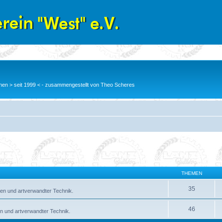
en > seit 1999 < - zusammengestellt von Theo Scheres
THEMEN
35
en und artverwandter Technik.
46
n und artverwandter Technik.