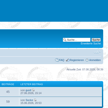
Erweiterte Suche
FAQ
Registrieren
Anmelden
Aktuelle Zeit: 07.08.2026, 08:39
BEITRÄGE
LETZTER BEITRAG
von
gustl
45
27.06.2026, 15:14
von
Socke
59
15.06.2026, 20:53