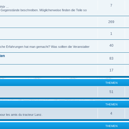
7
hör ...
genstände beschreiben. Möglicherweise finden die Teile so
269
1
40
che Erfahrungen hat man gemacht? Was sollten die Veranstalter
ten
83
17
THEMEN
51
THEMEN
4
pour les amis du tracteur Lanz.
THEMEN