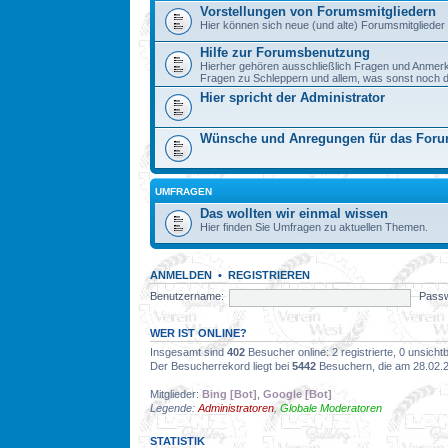
Vorstellungen von Forumsmitgliedern
Hier können sich neue (und alte) Forumsmitglieder 
Hilfe zur Forumsbenutzung
Hierher gehören ausschließlich Fragen und Anmer
Fragen zu Schleppern und allem, was sonst noch dazu
Hier spricht der Administrator
Wünsche und Anregungen für das For
UMFRAGEN
Das wollten wir einmal wissen
Hier finden Sie Umfragen zu aktuellen Themen.
ANMELDEN
•
REGISTRIEREN
Benutzername:
Passw
WER IST ONLINE?
Insgesamt sind
402
Besucher online: 2 registrierte, 0 unsich
Der Besucherrekord liegt bei
5442
Besuchern, die am 28.02.20
Mitglieder:
Bing [Bot]
,
Google [Bot]
Legende:
Administratoren
,
Globale Moderatoren
STATISTIK