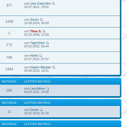
von
Uwe Gatschke
377
10.07.2021, 23:51
von
Socke
1209
14.09.2024, 00:50
von
Theo S.
1
02.03.2008, 12:09
von
Tiger01bm
172
23.02.2022, 06:44
von
HöHö
796
02.07.2022, 07:57
von
Käpten Blaubär
1934
09.08.2023, 16:51
BEITRÄGE
LETZTER BEITRAG
von
Lanzfahrer
180
04.04.2021, 14:00
BEITRÄGE
LETZTER BEITRAG
von
Darek
11
18.02.2019, 01:10
BEITRÄGE
LETZTER BEITRAG