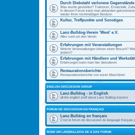
Durch Diebstahl verlorene Gegenstände
Was wurde gestohlen? Traktoren, Ersatzteile, Zube
In diesem Forum kann man abhanden gekommene Ge
wieder ihren rechtmäßigen Besitzer.
Kultur, Treffpunkte und Sonstiges
Lanz-Bulldog-Verein 'West' e.V.
Alles rund um den Verein
Erfahrungen mit Veranstaltungen
Welche Veranstaltungen lohnen einen Besuch? Wel
ändern?
Erfahrungen mit Händlern und Werkstät
Erfahrungen kann man hier diskutieren
Restaurationsberichte
Restaurationsberichte von euren Maschinen
ENGLISH DISCUSSION GROUP
Lanz-Bulldog - in English
all the english stuff about Lanz Bulldog tractors
FORUM DE DISCUSSION EN FRANÇAIS
Lanz-Bulldog en français
C'est le forum de discussion du language français 
RUND UM LANZBULLDOG.DE & DAS FORUM