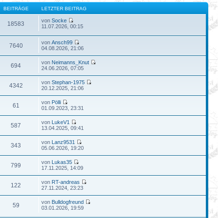
BEITRÄGE
LETZTER BEITRAG
von
Socke
18583
11.07.2026, 00:15
von
Ansch99
7640
04.08.2026, 21:06
von
Neimanns_Knut
694
24.06.2026, 07:05
von
Stephan-1975
4342
20.12.2025, 21:06
von
Pölli
61
01.09.2023, 23:31
von
LukeV1
587
13.04.2025, 09:41
von
Lanz9531
343
05.06.2026, 19:20
von
Lukas35
799
17.11.2025, 14:09
von
RT-andreas
122
27.11.2024, 23:23
von
Bulldogfreund
59
03.01.2026, 19:59