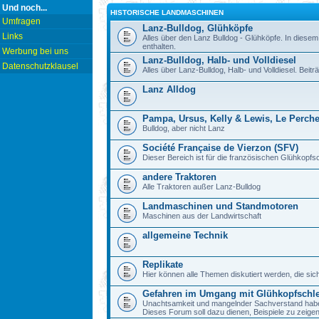
Und noch...
HISTORISCHE LANDMASCHINEN
Umfragen
Lanz-Bulldog, Glühköpfe
Links
Alles über den Lanz Bulldog - Glühköpfe. In diesem
enthalten.
Werbung bei uns
Lanz-Bulldog, Halb- und Volldiesel
Datenschutzklausel
Alles über Lanz-Bulldog, Halb- und Volldiesel. Beitr
Lanz Alldog
Pampa, Ursus, Kelly & Lewis, Le Perch
Bulldog, aber nicht Lanz
Société Française de Vierzon (SFV)
Dieser Bereich ist für die französischen Glühkop
andere Traktoren
Alle Traktoren außer Lanz-Bulldog
Landmaschinen und Standmotoren
Maschinen aus der Landwirtschaft
allgemeine Technik
Replikate
Hier können alle Themen diskutiert werden, die sic
Gefahren im Umgang mit Glühkopfschl
Unachtsamkeit und mangelnder Sachverstand haben b
Dieses Forum soll dazu dienen, Beispiele zu zeig