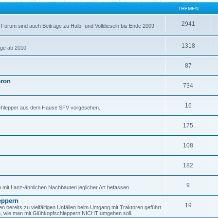
THEMEN
2941
 Forum sind auch Beiträge zu Halb- und Volldieseln bis Ende 2009
1318
äge ab 2010.
87
eron
734
16
fschlepper aus dem Hause SFV vorgesehen.
175
108
182
9
h mit Lanz-ähnlichen Nachbauten jeglicher Art befassen.
eppern
19
ereits zu vielfältigen Unfällen beim Umgang mit Traktoren geführt.
en, wie man mit Glühkopfschleppern NICHT umgehen soll.