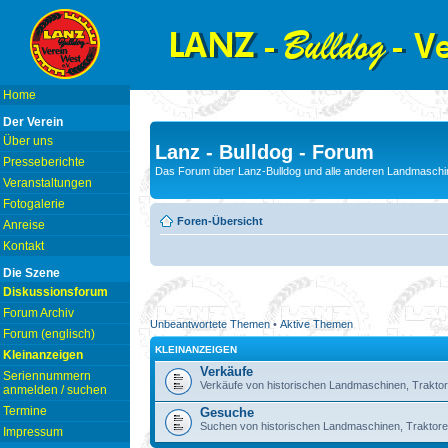
Home
Der Verein
Über uns
Lanz - Bulldog - Forum
Presseberichte
Das Forum über Lanz-Bulldog und alle anderen Landmaschin
Veranstaltungen
Fotogalerie
Foren-Übersicht
Anreise
Kontakt
Die Szene
Diskussionsforum
Forum Archiv
Unbeantwortete Themen
•
Aktive Themen
Forum (englisch)
KLEINANZEIGEN
Kleinanzeigen
Verkäufe
Seriennummern
Verkäufe von historischen Landmaschinen, Traktor
anmelden / suchen
Termine
Gesuche
Suchen von historischen Landmaschinen, Traktore
Impressum