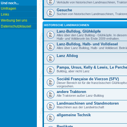
Verkäufe von historischen Landmaschinen, Traktor
Und noch...
Umfragen
Gesuche
Suchen von historischen Landmaschinen, Traktore
Links
Werbung bei uns
HISTORISCHE LANDMASCHINEN
Datenschutzklausel
Lanz-Bulldog, Glühköpfe
Alles über den Lanz Bulldog - Glühköpfe. In diese
Halb- und Volldieseln bis Ende 2009 enthalten.
Lanz-Bulldog, Halb- und Volldiesel
Alles über Lanz-Bulldog, Halb- und Volldiesel. Beitr
Lanz Alldog
Pampa, Ursus, Kelly & Lewis, Le Perch
Bulldog, aber nicht Lanz
Société Française de Vierzon (SFV)
Dieser Bereich ist für die französischen Glühkop
vorgesehen.
andere Traktoren
Alle Traktoren außer Lanz-Bulldog
Landmaschinen und Standmotoren
Maschinen aus der Landwirtschaft
allgemeine Technik
Replikate