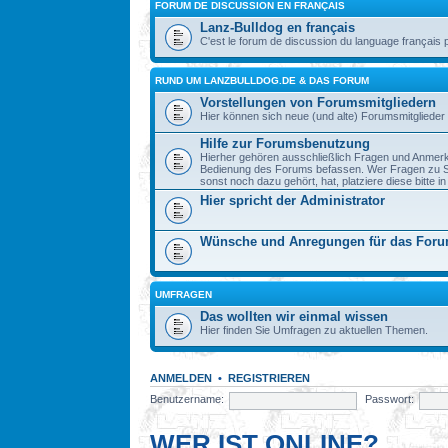
FORUM DE DISCUSSION EN FRANÇAIS
Lanz-Bulldog en français
C'est le forum de discussion du language français 
RUND UM LANZBULLDOG.DE & DAS FORUM
Vorstellungen von Forumsmitgliedern
Hier können sich neue (und alte) Forumsmitglieder 
Hilfe zur Forumsbenutzung
Hierher gehören ausschließlich Fragen und Anmerku
Bedienung des Forums befassen. Wer Fragen zu S
sonst noch dazu gehört, hat, platziere diese bitte i
Hier spricht der Administrator
Wünsche und Anregungen für das For
UMFRAGEN
Das wollten wir einmal wissen
Hier finden Sie Umfragen zu aktuellen Themen.
ANMELDEN
•
REGISTRIEREN
Benutzername:
Passwort:
WER IST ONLINE?