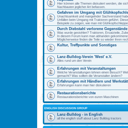
Hier können alle Themen diskutiert werden, die sic
Nachbauten jeglicher Art befassen.
Gefahren im Umgang mit Glühkopfschl
Unachtsamkeit und mangelnder Sachverstand haben 
Unfällen beim Umgang mit Traktoren geführt. Diese
Beispiele zu zeigen, wie man mit Glühkopfschlepp
Durch Diebstahl verlorene Gegenstände
Was wurde gestohlen? Traktoren, Ersatzteile, Zube
In diesem Forum kann man abhanden gekommene 
Möglicherweise finden die Teile so wieder ihren re
Kultur, Treffpunkte und Sonstiges
Lanz-Bulldog-Verein 'West' e.V.
Alles rund um den Verein
Erfahrungen mit Veranstaltungen
Welche Veranstaltungen lohnen einen Besuch? We
gemacht? Was sollten die Veranstalter ändern?
Erfahrungen mit Händlern und Werkstät
Erfahrungen kann man hier diskutieren
Restaurationsberichte
Restaurationsberichte von euren Maschinen
ENGLISH DISCUSSION GROUP
Lanz-Bulldog - in English
all the english stuff about Lanz Bulldog tractors