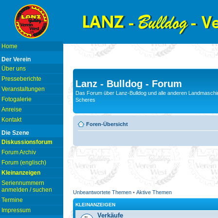
Home
Der Verein
Über uns
Presseberichte
Lanz - Bulldog - Forum
Veranstaltungen
Das Forum über Lanz-Bulldog und alle anderen Landmaschin
Fotogalerie
Scheres
Anreise
Kontakt
Foren-Übersicht
Die Szene
Diskussionsforum
Forum Archiv
Forum (englisch)
Kleinanzeigen
Seriennummern
anmelden / suchen
Unbeantwortete Themen
•
Aktive Themen
Termine
KLEINANZEIGEN
Impressum
Verkäufe