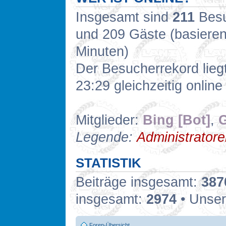
Insgesamt sind
211
Besuc
und 209 Gäste (basieren
Minuten)
Der Besucherrekord lieg
23:29 gleichzeitig online
Mitglieder:
Bing [Bot]
,
G
Legende:
Administrator
STATISTIK
Beiträge insgesamt:
387
insgesamt:
2974
• Unser
Foren-Übersicht