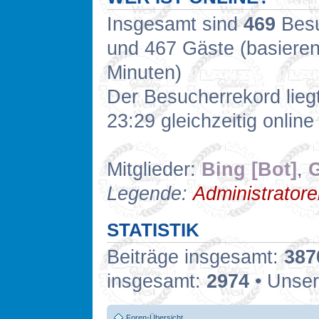
Insgesamt sind
469
Besuc
und 467 Gäste (basieren
Minuten)
Der Besucherrekord lieg
23:29 gleichzeitig online
Mitglieder:
Bing [Bot]
,
G
Legende:
Administrator
STATISTIK
Beiträge insgesamt:
387
insgesamt:
2974
• Unser
Foren-Übersicht