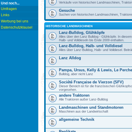
Verkäufe von historischen Landmaschinen, Traktor
Und noch...
Umfragen
Gesuche
Suchen von historischen Landmaschinen, Traktore
Links
Werbung bei uns
HISTORISCHE LANDMASCHINEN
Datenschutzklausel
Lanz-Bulldog, Glühköpfe
Alles über den Lanz Bulldog - Glühköpfe. In diese
Halb- und Volldieseln bis Ende 2009 enthalten.
Lanz-Bulldog, Halb- und Volldiesel
Alles über Lanz-Bulldog, Halb- und Volldiesel. Beitr
Lanz Alldog
Pampa, Ursus, Kelly & Lewis, Le Perch
Bulldog, aber nicht Lanz
Société Française de Vierzon (SFV)
Dieser Bereich ist für die französischen Glühkop
vorgesehen.
andere Traktoren
Alle Traktoren außer Lanz-Bulldog
Landmaschinen und Standmotoren
Maschinen aus der Landwirtschaft
allgemeine Technik
Replikate