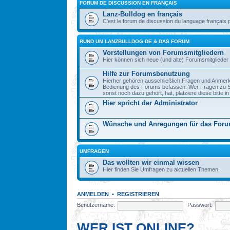
FORUM DE DISCUSSION EN FRANÇAIS
Lanz-Bulldog en français
C'est le forum de discussion du language français 
RUND UM LANZBULLDOG.DE & DAS FORUM
Vorstellungen von Forumsmitgliedern
Hier können sich neue (und alte) Forumsmitglieder 
Hilfe zur Forumsbenutzung
Hierher gehören ausschließlich Fragen und Anmerku
Bedienung des Forums befassen. Wer Fragen zu S
sonst noch dazu gehört, hat, platziere diese bitte i
Hier spricht der Administrator
Wünsche und Anregungen für das For
UMFRAGEN
Das wollten wir einmal wissen
Hier finden Sie Umfragen zu aktuellen Themen.
ANMELDEN
•
REGISTRIEREN
Benutzername:
Passwort:
WER IST ONLINE?