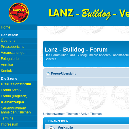
Home
Der Verein
Über uns
Presseberichte
Lanz - Bulldog - Forum
Veranstaltungen
Das Forum über Lanz-Bulldog und alle anderen Landmaschin
Fotogalerie
Scheres
Anreise
Kontakt
Foren-Übersicht
Die Szene
Diskussionsforum
Forum Archiv
Forum (englisch)
Kleinanzeigen
Seriennummern
anmelden / suchen
Unbeantwortete Themen
•
Aktive Themen
Termine
KLEINANZEIGEN
Impressum
Verkäufe