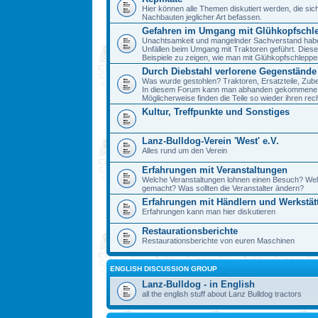
Hier können alle Themen diskutiert werden, die sic
Nachbauten jeglicher Art befassen.
Gefahren im Umgang mit Glühkopfschl
Unachtsamkeit und mangelnder Sachverstand haben 
Unfällen beim Umgang mit Traktoren geführt. Diese
Beispiele zu zeigen, wie man mit Glühkopfschlepp
Durch Diebstahl verlorene Gegenstände
Was wurde gestohlen? Traktoren, Ersatzteile, Zube
In diesem Forum kann man abhanden gekommene 
Möglicherweise finden die Teile so wieder ihren re
Kultur, Treffpunkte und Sonstiges
Lanz-Bulldog-Verein 'West' e.V.
Alles rund um den Verein
Erfahrungen mit Veranstaltungen
Welche Veranstaltungen lohnen einen Besuch? We
gemacht? Was sollten die Veranstalter ändern?
Erfahrungen mit Händlern und Werkstät
Erfahrungen kann man hier diskutieren
Restaurationsberichte
Restaurationsberichte von euren Maschinen
ENGLISH DISCUSSION GROUP
Lanz-Bulldog - in English
all the english stuff about Lanz Bulldog tractors