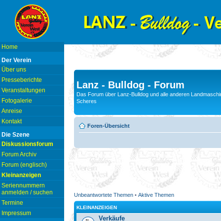
Home
Der Verein
Über uns
Presseberichte
Lanz - Bulldog - Forum
Veranstaltungen
Das Forum über Lanz-Bulldog und alle anderen Landmaschin
Fotogalerie
Scheres
Anreise
Kontakt
Foren-Übersicht
Die Szene
Diskussionsforum
Forum Archiv
Forum (englisch)
Kleinanzeigen
Seriennummern
anmelden / suchen
Unbeantwortete Themen
•
Aktive Themen
Termine
KLEINANZEIGEN
Impressum
Verkäufe