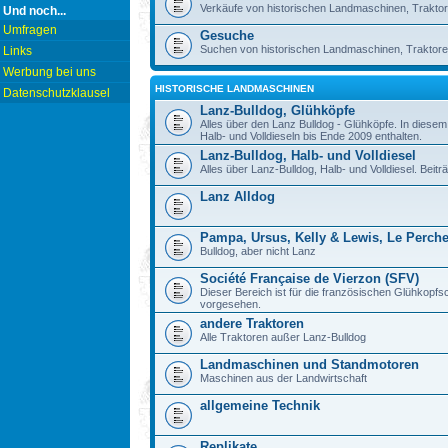
Verkäufe von historischen Landmaschinen, Traktor
Und noch...
Umfragen
Gesuche
Suchen von historischen Landmaschinen, Traktore
Links
Werbung bei uns
HISTORISCHE LANDMASCHINEN
Datenschutzklausel
Lanz-Bulldog, Glühköpfe
Alles über den Lanz Bulldog - Glühköpfe. In diese
Halb- und Volldieseln bis Ende 2009 enthalten.
Lanz-Bulldog, Halb- und Volldiesel
Alles über Lanz-Bulldog, Halb- und Volldiesel. Beitr
Lanz Alldog
Pampa, Ursus, Kelly & Lewis, Le Perch
Bulldog, aber nicht Lanz
Société Française de Vierzon (SFV)
Dieser Bereich ist für die französischen Glühkop
vorgesehen.
andere Traktoren
Alle Traktoren außer Lanz-Bulldog
Landmaschinen und Standmotoren
Maschinen aus der Landwirtschaft
allgemeine Technik
Replikate