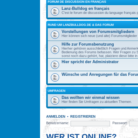
FORUM DE DISCUSSION EN FRANÇAIS
Lanz-Bulldog en français
C'est le forum de discussion du language français 
RUND UM LANZBULLDOG.DE & DAS FORUM
Vorstellungen von Forumsmitgliedern
Hier können sich neue (und alte) Forumsmitglieder 
Hilfe zur Forumsbenutzung
Hierher gehören ausschließlich Fragen und Anmerku
Bedienung des Forums befassen. Wer Fragen zu S
sonst noch dazu gehört, hat, platziere diese bitte i
Hier spricht der Administrator
Wünsche und Anregungen für das For
UMFRAGEN
Das wollten wir einmal wissen
Hier finden Sie Umfragen zu aktuellen Themen.
ANMELDEN
•
REGISTRIEREN
Benutzername:
Passwort:
WER IST ONLINE?