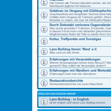
Hier können alle Themen diskutiert werden, die sic
Nachbauten jeglicher Art befassen.
Gefahren im Umgang mit Glühkopfschl
Unachtsamkeit und mangelnder Sachverstand haben 
Unfällen beim Umgang mit Traktoren geführt. Diese
Beispiele zu zeigen, wie man mit Glühkopfschlepp
Durch Diebstahl verlorene Gegenstände
Was wurde gestohlen? Traktoren, Ersatzteile, Zube
In diesem Forum kann man abhanden gekommene 
Möglicherweise finden die Teile so wieder ihren re
Kultur, Treffpunkte und Sonstiges
Lanz-Bulldog-Verein 'West' e.V.
Alles rund um den Verein
Erfahrungen mit Veranstaltungen
Welche Veranstaltungen lohnen einen Besuch? We
gemacht? Was sollten die Veranstalter ändern?
Erfahrungen mit Händlern und Werkstät
Erfahrungen kann man hier diskutieren
Restaurationsberichte
Restaurationsberichte von euren Maschinen
ENGLISH DISCUSSION GROUP
Lanz-Bulldog - in English
all the english stuff about Lanz Bulldog tractors