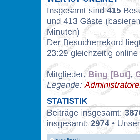
Insgesamt sind
415
Besuc
und 413 Gäste (basieren
Minuten)
Der Besucherrekord lieg
23:29 gleichzeitig online
Mitglieder:
Bing [Bot]
,
G
Legende:
Administrator
STATISTIK
Beiträge insgesamt:
387
insgesamt:
2974
• Unser
Foren-Übersicht