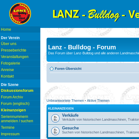
Home
Der Verein
Über uns
Lanz - Bulldog - Forum
Presseberichte
Das Forum über Lanz-Bulldog und alle anderen Landmaschin
Veranstaltungen
Fotogalerie
Foren-Übersicht
Anreise
Kontakt
Die Szene
Diskussionsforum
Forum Archiv
Unbeantwortete Themen
•
Aktive Themen
Forum (englisch)
KLEINANZEIGEN
Kleinanzeigen
Verkäufe
Seriennummern
Verkäufe von historischen Landmaschinen, Traktor
anmelden / suchen
Termine
Gesuche
Suchen von historischen Landmaschinen, Traktore
Impressum