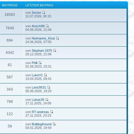
BEITRÄGE
LETZTER BEITRAG
von
Socke
18583
11.07.2026, 00:15
von
Ansch99
7640
04.08.2026, 21:06
von
Neimanns_Knut
694
24.06.2026, 07:05
von
Stephan-1975
4342
20.12.2025, 21:06
von
Pölli
61
01.09.2023, 23:31
von
LukeV1
587
13.04.2025, 09:41
von
Lanz9531
343
05.06.2026, 19:20
von
Lukas35
799
17.11.2025, 14:09
von
RT-andreas
122
27.11.2024, 23:23
von
Bulldogfreund
59
03.01.2026, 19:59