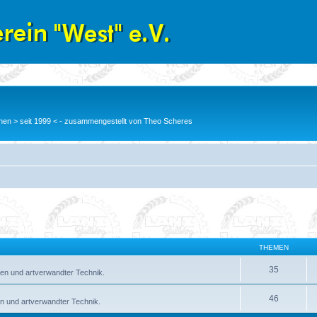
en > seit 1999 < - zusammengestellt von Theo Scheres
THEMEN
35
en und artverwandter Technik.
46
n und artverwandter Technik.