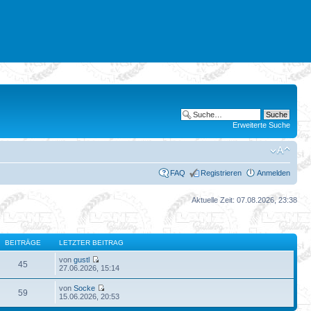
Erweiterte Suche
FAQ
Registrieren
Anmelden
Aktuelle Zeit: 07.08.2026, 23:38
BEITRÄGE
LETZTER BEITRAG
von
gustl
45
27.06.2026, 15:14
von
Socke
59
15.06.2026, 20:53