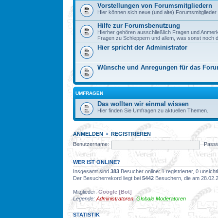
Vorstellungen von Forumsmitgliedern
Hier können sich neue (und alte) Forumsmitglieder 
Hilfe zur Forumsbenutzung
Hierher gehören ausschließlich Fragen und Anmer
Fragen zu Schleppern und allem, was sonst noch dazu
Hier spricht der Administrator
Wünsche und Anregungen für das For
UMFRAGEN
Das wollten wir einmal wissen
Hier finden Sie Umfragen zu aktuellen Themen.
ANMELDEN
•
REGISTRIEREN
Benutzername:
Passw
WER IST ONLINE?
Insgesamt sind
383
Besucher online: 1 registrierter, 0 unsic
Der Besucherrekord liegt bei
5442
Besuchern, die am 28.02.20
Mitglieder:
Google [Bot]
Legende:
Administratoren
,
Globale Moderatoren
STATISTIK