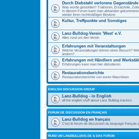
Durch Diebstahl verlorene Gegenstände
Was wurde gestohlen? Traktoren, Ersatzteile, Zube
In diesem Forum kann man abhanden gekommene Ge
wieder ihren rechtmäßigen Besitzer.
Kultur, Treffpunkte und Sonstiges
Lanz-Bulldog-Verein 'West' e.V.
Alles rund um den Verein
Erfahrungen mit Veranstaltungen
Welche Veranstaltungen lohnen einen Besuch? Wel
ändern?
Erfahrungen mit Händlern und Werkstät
Erfahrungen kann man hier diskutieren
Restaurationsberichte
Restaurationsberichte von euren Maschinen
ENGLISH DISCUSSION GROUP
Lanz-Bulldog - in English
all the english stuff about Lanz Bulldog tractors
FORUM DE DISCUSSION EN FRANÇAIS
Lanz-Bulldog en français
C'est le forum de discussion du language français 
RUND UM LANZBULLDOG.DE & DAS FORUM