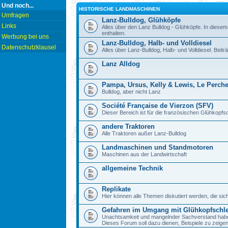
Und noch...
HISTORISCHE LANDMASCHINEN
Umfragen
Lanz-Bulldog, Glühköpfe
Links
Alles über den Lanz Bulldog - Glühköpfe. In diesem
enthalten.
Werbung bei uns
Lanz-Bulldog, Halb- und Volldiesel
Datenschutzklausel
Alles über Lanz-Bulldog, Halb- und Volldiesel. Beitr
Lanz Alldog
Pampa, Ursus, Kelly & Lewis, Le Perch
Bulldog, aber nicht Lanz
Société Française de Vierzon (SFV)
Dieser Bereich ist für die französischen Glühkop
andere Traktoren
Alle Traktoren außer Lanz-Bulldog
Landmaschinen und Standmotoren
Maschinen aus der Landwirtschaft
allgemeine Technik
Replikate
Hier können alle Themen diskutiert werden, die sic
Gefahren im Umgang mit Glühkopfschl
Unachtsamkeit und mangelnder Sachverstand haben b
Dieses Forum soll dazu dienen, Beispiele zu zeig