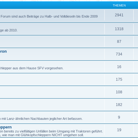
THEMEN
2941
 Forum sind auch Beiträge zu Halb- und Volldieseln bis Ende 2009
1318
äge ab 2010.
87
eron
734
16
fschlepper aus dem Hause SFV vorgesehen.
175
108
182
9
h mit Lanz-ähnlichen Nachbauten jeglicher Art befassen.
eppern
19
ereits zu vielfältigen Unfällen beim Umgang mit Traktoren geführt.
en, wie man mit Glühkopfschleppern NICHT umgehen soll.