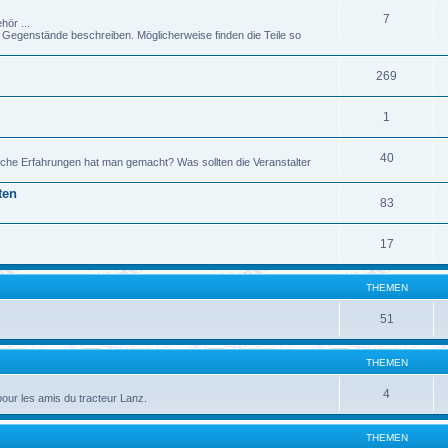
7
hör ...
genstände beschreiben. Möglicherweise finden die Teile so
269
1
40
che Erfahrungen hat man gemacht? Was sollten die Veranstalter
ten
83
17
THEMEN
51
THEMEN
4
pour les amis du tracteur Lanz.
THEMEN