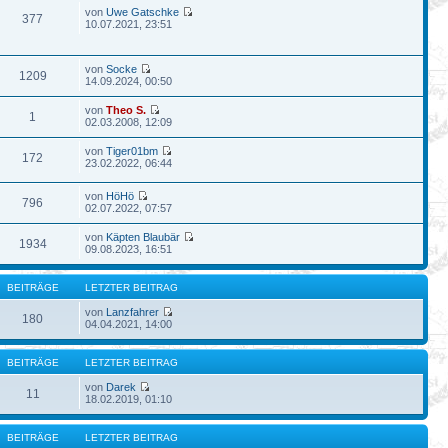
von
Uwe Gatschke
377
10.07.2021, 23:51
von
Socke
1209
14.09.2024, 00:50
von
Theo S.
1
02.03.2008, 12:09
von
Tiger01bm
172
23.02.2022, 06:44
von
HöHö
796
02.07.2022, 07:57
von
Käpten Blaubär
1934
09.08.2023, 16:51
BEITRÄGE
LETZTER BEITRAG
von
Lanzfahrer
180
04.04.2021, 14:00
BEITRÄGE
LETZTER BEITRAG
von
Darek
11
18.02.2019, 01:10
BEITRÄGE
LETZTER BEITRAG