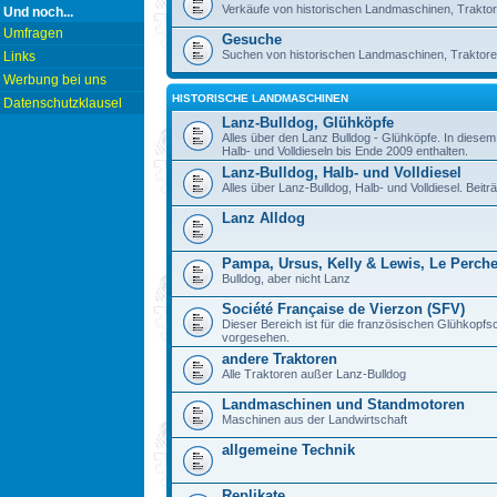
Verkäufe von historischen Landmaschinen, Traktor
Und noch...
Umfragen
Gesuche
Suchen von historischen Landmaschinen, Traktore
Links
Werbung bei uns
HISTORISCHE LANDMASCHINEN
Datenschutzklausel
Lanz-Bulldog, Glühköpfe
Alles über den Lanz Bulldog - Glühköpfe. In diese
Halb- und Volldieseln bis Ende 2009 enthalten.
Lanz-Bulldog, Halb- und Volldiesel
Alles über Lanz-Bulldog, Halb- und Volldiesel. Beitr
Lanz Alldog
Pampa, Ursus, Kelly & Lewis, Le Perch
Bulldog, aber nicht Lanz
Société Française de Vierzon (SFV)
Dieser Bereich ist für die französischen Glühkop
vorgesehen.
andere Traktoren
Alle Traktoren außer Lanz-Bulldog
Landmaschinen und Standmotoren
Maschinen aus der Landwirtschaft
allgemeine Technik
Replikate