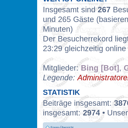
Insgesamt sind
267
Besuc
und 265 Gäste (basieren
Minuten)
Der Besucherrekord lieg
23:29 gleichzeitig online
Mitglieder:
Bing [Bot]
,
G
Legende:
Administrator
STATISTIK
Beiträge insgesamt:
387
insgesamt:
2974
• Unser
Foren-Übersicht