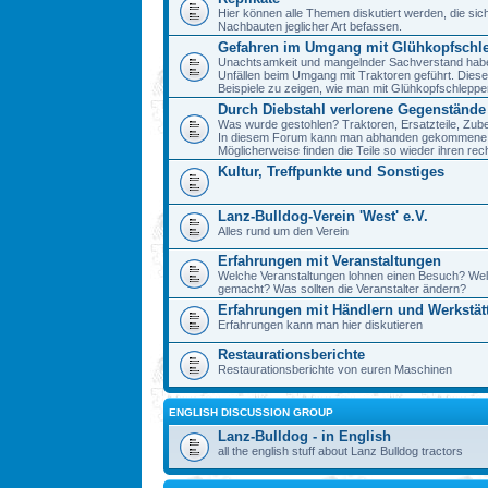
Hier können alle Themen diskutiert werden, die sic
Nachbauten jeglicher Art befassen.
Gefahren im Umgang mit Glühkopfschl
Unachtsamkeit und mangelnder Sachverstand haben 
Unfällen beim Umgang mit Traktoren geführt. Diese
Beispiele zu zeigen, wie man mit Glühkopfschlepp
Durch Diebstahl verlorene Gegenstände
Was wurde gestohlen? Traktoren, Ersatzteile, Zube
In diesem Forum kann man abhanden gekommene 
Möglicherweise finden die Teile so wieder ihren re
Kultur, Treffpunkte und Sonstiges
Lanz-Bulldog-Verein 'West' e.V.
Alles rund um den Verein
Erfahrungen mit Veranstaltungen
Welche Veranstaltungen lohnen einen Besuch? We
gemacht? Was sollten die Veranstalter ändern?
Erfahrungen mit Händlern und Werkstät
Erfahrungen kann man hier diskutieren
Restaurationsberichte
Restaurationsberichte von euren Maschinen
ENGLISH DISCUSSION GROUP
Lanz-Bulldog - in English
all the english stuff about Lanz Bulldog tractors