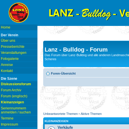
Home
Der Verein
Über uns
Presseberichte
Lanz - Bulldog - Forum
Veranstaltungen
Das Forum über Lanz-Bulldog und alle anderen Landmaschin
Fotogalerie
Scheres
Anreise
Kontakt
Foren-Übersicht
Die Szene
Diskussionsforum
Forum Archiv
Forum (englisch)
Kleinanzeigen
Seriennummern
anmelden / suchen
Unbeantwortete Themen
•
Aktive Themen
Termine
KLEINANZEIGEN
Impressum
Verkäufe