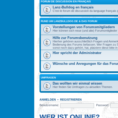
FORUM DE DISCUSSION EN FRANÇAIS
Lanz-Bulldog en français
C'est le forum de discussion du language français 
RUND UM LANZBULLDOG.DE & DAS FORUM
Vorstellungen von Forumsmitgliedern
Hier können sich neue (und alte) Forumsmitglieder 
Hilfe zur Forumsbenutzung
Hierher gehören ausschließlich Fragen und Anmerku
Bedienung des Forums befassen. Wer Fragen zu S
sonst noch dazu gehört, hat, platziere diese bitte i
Hier spricht der Administrator
Wünsche und Anregungen für das For
UMFRAGEN
Das wollten wir einmal wissen
Hier finden Sie Umfragen zu aktuellen Themen.
ANMELDEN
•
REGISTRIEREN
Benutzername:
Passwort:
WER IST ONLINE?