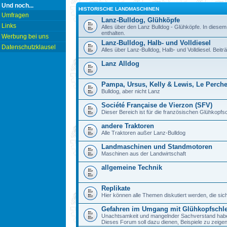
Und noch...
HISTORISCHE LANDMASCHINEN
Umfragen
Lanz-Bulldog, Glühköpfe
Links
Alles über den Lanz Bulldog - Glühköpfe. In diesem
enthalten.
Werbung bei uns
Lanz-Bulldog, Halb- und Volldiesel
Datenschutzklausel
Alles über Lanz-Bulldog, Halb- und Volldiesel. Beitr
Lanz Alldog
Pampa, Ursus, Kelly & Lewis, Le Perch
Bulldog, aber nicht Lanz
Société Française de Vierzon (SFV)
Dieser Bereich ist für die französischen Glühkop
andere Traktoren
Alle Traktoren außer Lanz-Bulldog
Landmaschinen und Standmotoren
Maschinen aus der Landwirtschaft
allgemeine Technik
Replikate
Hier können alle Themen diskutiert werden, die sic
Gefahren im Umgang mit Glühkopfschl
Unachtsamkeit und mangelnder Sachverstand haben b
Dieses Forum soll dazu dienen, Beispiele zu zeig