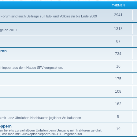
THEMEN
2941
 Forum sind auch Beiträge zu Halb- und Volldieseln bis Ende 2009
1318
äge ab 2010.
87
eron
734
16
fschlepper aus dem Hause SFV vorgesehen.
175
108
182
9
h mit Lanz-ähnlichen Nachbauten jeglicher Art befassen.
eppern
19
ereits zu vielfältigen Unfällen beim Umgang mit Traktoren geführt.
en, wie man mit Glühkopfschleppern NICHT umgehen soll.