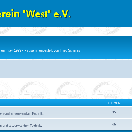
en > seit 1999 < - zusammengestellt von Theo Scheres
THEMEN
35
en und artverwandter Technik.
46
n und artverwandter Technik.