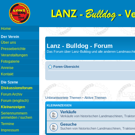
Home
Der Verein
Über uns
Lanz - Bulldog - Forum
Presseberichte
Das Forum über Lanz-Bulldog und alle anderen Landmaschin
Veranstaltungen
Fotogalerie
Foren-Übersicht
Anreise
Kontakt
Die Szene
Diskussionsforum
Forum Archiv
Unbeantwortete Themen
•
Aktive Themen
Forum (englisch)
KLEINANZEIGEN
Kleinanzeigen
Verkäufe
Seriennummern
Verkäufe von historischen Landmaschinen, Traktor
anmelden / suchen
Termine
Gesuche
Suchen von historischen Landmaschinen, Traktore
Impressum