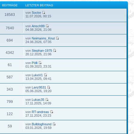
BEITRÄGE
LETZTER BEITRAG
von
Socke
18583
11.07.2026, 00:15
von
Ansch99
7640
04.08.2026, 21:06
von
Neimanns_Knut
694
24.06.2026, 07:05
von
Stephan-1975
4342
20.12.2025, 21:06
von
Pölli
61
01.09.2023, 23:31
von
LukeV1
587
13.04.2025, 09:41
von
Lanz9531
343
05.06.2026, 19:20
von
Lukas35
799
17.11.2025, 14:09
von
RT-andreas
122
27.11.2024, 23:23
von
Bulldogfreund
59
03.01.2026, 19:59