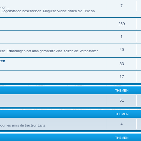
7
hör ...
genstände beschreiben. Möglicherweise finden die Teile so
269
1
40
che Erfahrungen hat man gemacht? Was sollten die Veranstalter
ten
83
17
THEMEN
51
THEMEN
4
pour les amis du tracteur Lanz.
THEMEN