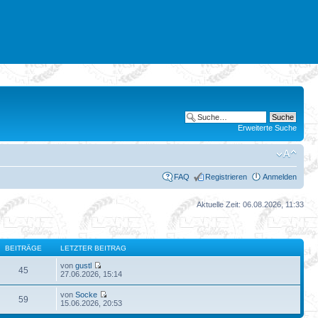
Erweiterte Suche
FAQ
Registrieren
Anmelden
Aktuelle Zeit: 06.08.2026, 11:33
BEITRÄGE
LETZTER BEITRAG
von
gustl
45
27.06.2026, 15:14
von
Socke
59
15.06.2026, 20:53