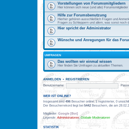
Vorstellungen von Forumsmitgliedern
Hier können sich neue (und alte) Forumsmitglieder 
Hilfe zur Forumsbenutzung
Hierher gehören ausschließlich Fragen und Anmer
Fragen zu Schleppern und allem, was sonst noch dazu
Hier spricht der Administrator
Wünsche und Anregungen für das For
UMFRAGEN
Das wollten wir einmal wissen
Hier finden Sie Umfragen zu aktuellen Themen.
ANMELDEN
•
REGISTRIEREN
Benutzername:
Passw
WER IST ONLINE?
Insgesamt sind
496
Besucher online: 1 registrierter, 0 unsic
Der Besucherrekord liegt bei
5442
Besuchern, die am 28.02.20
Mitglieder:
Google [Bot]
Legende:
Administratoren
,
Globale Moderatoren
STATISTIK