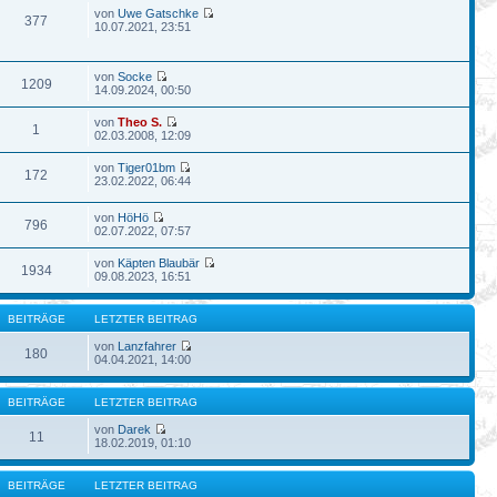
von
Uwe Gatschke
377
10.07.2021, 23:51
von
Socke
1209
14.09.2024, 00:50
von
Theo S.
1
02.03.2008, 12:09
von
Tiger01bm
172
23.02.2022, 06:44
von
HöHö
796
02.07.2022, 07:57
von
Käpten Blaubär
1934
09.08.2023, 16:51
BEITRÄGE
LETZTER BEITRAG
von
Lanzfahrer
180
04.04.2021, 14:00
BEITRÄGE
LETZTER BEITRAG
von
Darek
11
18.02.2019, 01:10
BEITRÄGE
LETZTER BEITRAG