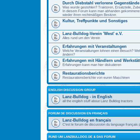
Durch Diebstahl verlorene Gegenstände
Was wurde gestohlen? Traktoren, Ersatzteile, Zube
In diesem Forum kann man abhanden gekommene Ge
wieder ihren rechtmäßigen Besitzer.
Kultur, Treffpunkte und Sonstiges
Lanz-Bulldog-Verein 'West' e.V.
Alles rund um den Verein
Erfahrungen mit Veranstaltungen
Welche Veranstaltungen lohnen einen Besuch? Wel
ändern?
Erfahrungen mit Händlern und Werkstät
Erfahrungen kann man hier diskutieren
Restaurationsberichte
Restaurationsberichte von euren Maschinen
ENGLISH DISCUSSION GROUP
Lanz-Bulldog - in English
all the english stuff about Lanz Bulldog tractors
FORUM DE DISCUSSION EN FRANÇAIS
Lanz-Bulldog en français
C'est le forum de discussion du language français 
RUND UM LANZBULLDOG.DE & DAS FORUM