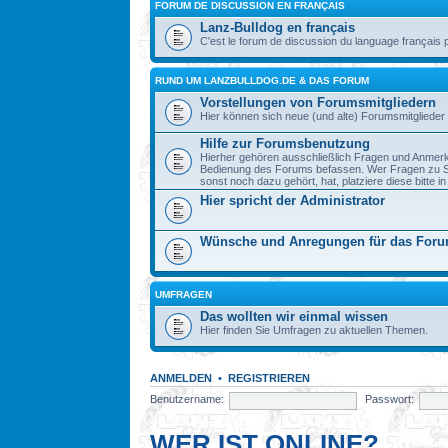
FORUM DE DISCUSSION EN FRANÇAIS
Lanz-Bulldog en français
C'est le forum de discussion du language français 
RUND UM LANZBULLDOG.DE & DAS FORUM
Vorstellungen von Forumsmitgliedern
Hier können sich neue (und alte) Forumsmitglieder 
Hilfe zur Forumsbenutzung
Hierher gehören ausschließlich Fragen und Anmerku
Bedienung des Forums befassen. Wer Fragen zu S
sonst noch dazu gehört, hat, platziere diese bitte i
Hier spricht der Administrator
Wünsche und Anregungen für das For
UMFRAGEN
Das wollten wir einmal wissen
Hier finden Sie Umfragen zu aktuellen Themen.
ANMELDEN
•
REGISTRIEREN
Benutzername:
Passwort:
WER IST ONLINE?