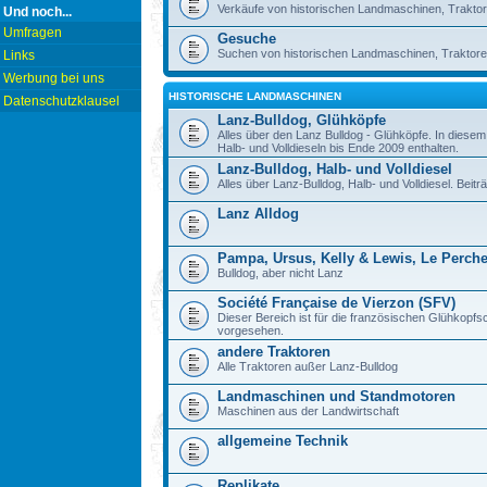
Verkäufe von historischen Landmaschinen, Traktor
Und noch...
Umfragen
Gesuche
Suchen von historischen Landmaschinen, Traktore
Links
Werbung bei uns
HISTORISCHE LANDMASCHINEN
Datenschutzklausel
Lanz-Bulldog, Glühköpfe
Alles über den Lanz Bulldog - Glühköpfe. In diese
Halb- und Volldieseln bis Ende 2009 enthalten.
Lanz-Bulldog, Halb- und Volldiesel
Alles über Lanz-Bulldog, Halb- und Volldiesel. Beitr
Lanz Alldog
Pampa, Ursus, Kelly & Lewis, Le Perch
Bulldog, aber nicht Lanz
Société Française de Vierzon (SFV)
Dieser Bereich ist für die französischen Glühkop
vorgesehen.
andere Traktoren
Alle Traktoren außer Lanz-Bulldog
Landmaschinen und Standmotoren
Maschinen aus der Landwirtschaft
allgemeine Technik
Replikate