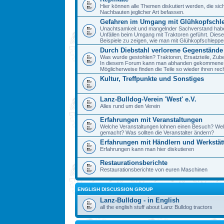
Hier können alle Themen diskutiert werden, die sic
Nachbauten jeglicher Art befassen.
Gefahren im Umgang mit Glühkopfschl
Unachtsamkeit und mangelnder Sachverstand haben 
Unfällen beim Umgang mit Traktoren geführt. Diese
Beispiele zu zeigen, wie man mit Glühkopfschlepp
Durch Diebstahl verlorene Gegenstände
Was wurde gestohlen? Traktoren, Ersatzteile, Zube
In diesem Forum kann man abhanden gekommene 
Möglicherweise finden die Teile so wieder ihren re
Kultur, Treffpunkte und Sonstiges
Lanz-Bulldog-Verein 'West' e.V.
Alles rund um den Verein
Erfahrungen mit Veranstaltungen
Welche Veranstaltungen lohnen einen Besuch? We
gemacht? Was sollten die Veranstalter ändern?
Erfahrungen mit Händlern und Werkstät
Erfahrungen kann man hier diskutieren
Restaurationsberichte
Restaurationsberichte von euren Maschinen
ENGLISH DISCUSSION GROUP
Lanz-Bulldog - in English
all the english stuff about Lanz Bulldog tractors