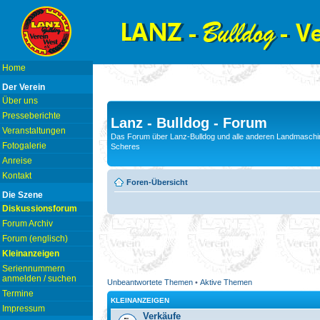
Home
Der Verein
Über uns
Presseberichte
Lanz - Bulldog - Forum
Veranstaltungen
Das Forum über Lanz-Bulldog und alle anderen Landmaschin
Fotogalerie
Scheres
Anreise
Kontakt
Foren-Übersicht
Die Szene
Diskussionsforum
Forum Archiv
Forum (englisch)
Kleinanzeigen
Seriennummern
anmelden / suchen
Unbeantwortete Themen
•
Aktive Themen
Termine
KLEINANZEIGEN
Impressum
Verkäufe