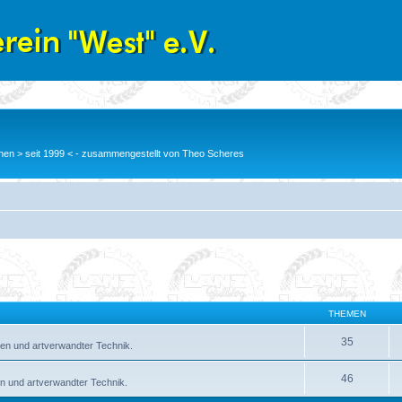
en > seit 1999 < - zusammengestellt von Theo Scheres
THEMEN
35
en und artverwandter Technik.
46
n und artverwandter Technik.