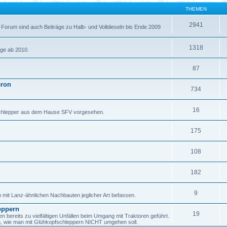
THEMEN
2941
 Forum sind auch Beiträge zu Halb- und Volldieseln bis Ende 2009
1318
äge ab 2010.
87
eron
734
16
fschlepper aus dem Hause SFV vorgesehen.
175
108
182
9
h mit Lanz-ähnlichen Nachbauten jeglicher Art befassen.
eppern
19
ereits zu vielfältigen Unfällen beim Umgang mit Traktoren geführt.
en, wie man mit Glühkopfschleppern NICHT umgehen soll.