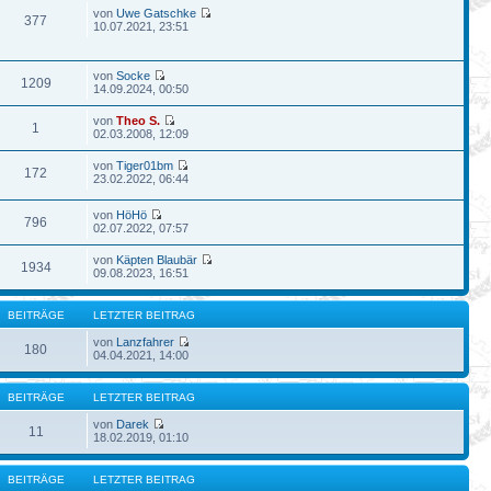
von
Uwe Gatschke
377
10.07.2021, 23:51
von
Socke
1209
14.09.2024, 00:50
von
Theo S.
1
02.03.2008, 12:09
von
Tiger01bm
172
23.02.2022, 06:44
von
HöHö
796
02.07.2022, 07:57
von
Käpten Blaubär
1934
09.08.2023, 16:51
BEITRÄGE
LETZTER BEITRAG
von
Lanzfahrer
180
04.04.2021, 14:00
BEITRÄGE
LETZTER BEITRAG
von
Darek
11
18.02.2019, 01:10
BEITRÄGE
LETZTER BEITRAG