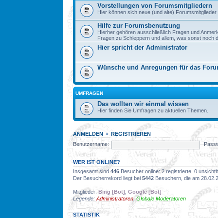
Vorstellungen von Forumsmitgliedern
Hier können sich neue (und alte) Forumsmitglieder 
Hilfe zur Forumsbenutzung
Hierher gehören ausschließlich Fragen und Anmer
Fragen zu Schleppern und allem, was sonst noch dazu
Hier spricht der Administrator
Wünsche und Anregungen für das For
UMFRAGEN
Das wollten wir einmal wissen
Hier finden Sie Umfragen zu aktuellen Themen.
ANMELDEN
•
REGISTRIEREN
Benutzername:
Passw
WER IST ONLINE?
Insgesamt sind
446
Besucher online: 2 registrierte, 0 unsich
Der Besucherrekord liegt bei
5442
Besuchern, die am 28.02.20
Mitglieder:
Bing [Bot]
,
Google [Bot]
Legende:
Administratoren
,
Globale Moderatoren
STATISTIK