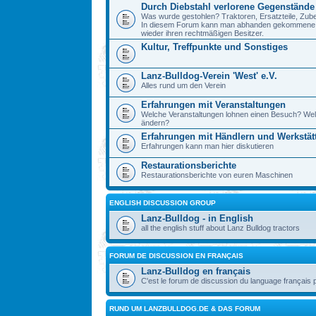
Durch Diebstahl verlorene Gegenstände
Was wurde gestohlen? Traktoren, Ersatzteile, Zube
In diesem Forum kann man abhanden gekommene Ge
wieder ihren rechtmäßigen Besitzer.
Kultur, Treffpunkte und Sonstiges
Lanz-Bulldog-Verein 'West' e.V.
Alles rund um den Verein
Erfahrungen mit Veranstaltungen
Welche Veranstaltungen lohnen einen Besuch? Wel
ändern?
Erfahrungen mit Händlern und Werkstät
Erfahrungen kann man hier diskutieren
Restaurationsberichte
Restaurationsberichte von euren Maschinen
ENGLISH DISCUSSION GROUP
Lanz-Bulldog - in English
all the english stuff about Lanz Bulldog tractors
FORUM DE DISCUSSION EN FRANÇAIS
Lanz-Bulldog en français
C'est le forum de discussion du language français 
RUND UM LANZBULLDOG.DE & DAS FORUM