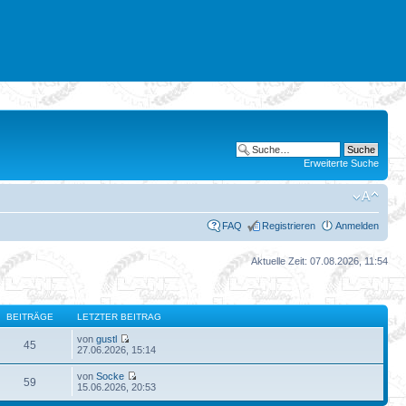
Erweiterte Suche
FAQ
Registrieren
Anmelden
Aktuelle Zeit: 07.08.2026, 11:54
BEITRÄGE
LETZTER BEITRAG
von
gustl
45
27.06.2026, 15:14
von
Socke
59
15.06.2026, 20:53