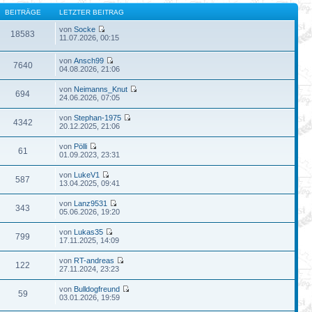
BEITRÄGE
LETZTER BEITRAG
von
Socke
18583
11.07.2026, 00:15
von
Ansch99
7640
04.08.2026, 21:06
von
Neimanns_Knut
694
24.06.2026, 07:05
von
Stephan-1975
4342
20.12.2025, 21:06
von
Pölli
61
01.09.2023, 23:31
von
LukeV1
587
13.04.2025, 09:41
von
Lanz9531
343
05.06.2026, 19:20
von
Lukas35
799
17.11.2025, 14:09
von
RT-andreas
122
27.11.2024, 23:23
von
Bulldogfreund
59
03.01.2026, 19:59