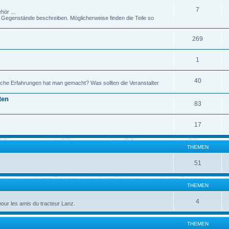
7
hör ...
genstände beschreiben. Möglicherweise finden die Teile so
269
1
40
che Erfahrungen hat man gemacht? Was sollten die Veranstalter
ten
83
17
THEMEN
51
THEMEN
4
pour les amis du tracteur Lanz.
THEMEN