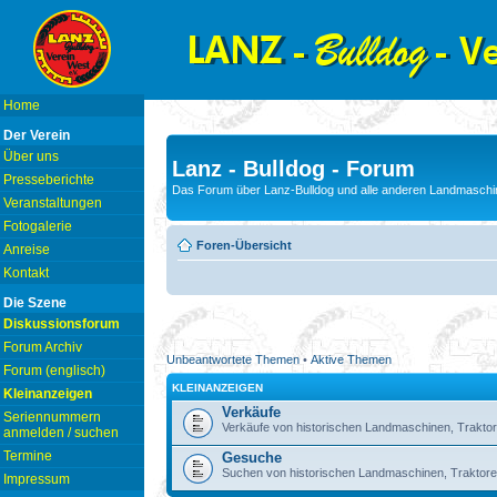
Home
Der Verein
Über uns
Lanz - Bulldog - Forum
Presseberichte
Das Forum über Lanz-Bulldog und alle anderen Landmaschin
Veranstaltungen
Fotogalerie
Foren-Übersicht
Anreise
Kontakt
Die Szene
Diskussionsforum
Forum Archiv
Unbeantwortete Themen
•
Aktive Themen
Forum (englisch)
KLEINANZEIGEN
Kleinanzeigen
Verkäufe
Seriennummern
Verkäufe von historischen Landmaschinen, Traktor
anmelden / suchen
Termine
Gesuche
Suchen von historischen Landmaschinen, Traktore
Impressum