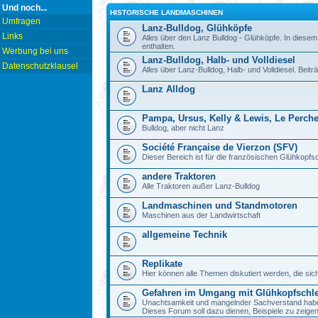
Und noch...
HISTORISCHE LANDMASCHINEN
Umfragen
Lanz-Bulldog, Glühköpfe
Links
Alles über den Lanz Bulldog - Glühköpfe. In diesem
enthalten.
Werbung bei uns
Lanz-Bulldog, Halb- und Volldiesel
Datenschutzklausel
Alles über Lanz-Bulldog, Halb- und Volldiesel. Beitr
Lanz Alldog
Pampa, Ursus, Kelly & Lewis, Le Perch
Bulldog, aber nicht Lanz
Société Française de Vierzon (SFV)
Dieser Bereich ist für die französischen Glühkop
andere Traktoren
Alle Traktoren außer Lanz-Bulldog
Landmaschinen und Standmotoren
Maschinen aus der Landwirtschaft
allgemeine Technik
Replikate
Hier können alle Themen diskutiert werden, die sic
Gefahren im Umgang mit Glühkopfschl
Unachtsamkeit und mangelnder Sachverstand haben b
Dieses Forum soll dazu dienen, Beispiele zu zeig