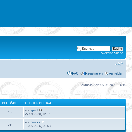
Erweiterte Suche
FAQ
Registrieren
Anmelden
Aktuelle Zeit: 06.08.2026, 16:19
BEITRÄGE
LETZTER BEITRAG
von
gustl
45
27.06.2026, 15:14
von
Socke
59
15.06.2026, 20:53