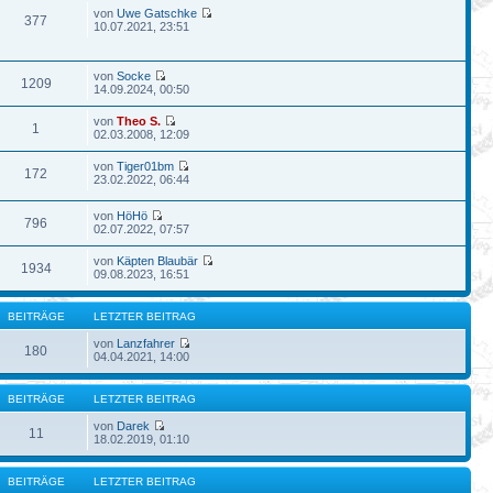
von
Uwe Gatschke
377
10.07.2021, 23:51
von
Socke
1209
14.09.2024, 00:50
von
Theo S.
1
02.03.2008, 12:09
von
Tiger01bm
172
23.02.2022, 06:44
von
HöHö
796
02.07.2022, 07:57
von
Käpten Blaubär
1934
09.08.2023, 16:51
BEITRÄGE
LETZTER BEITRAG
von
Lanzfahrer
180
04.04.2021, 14:00
BEITRÄGE
LETZTER BEITRAG
von
Darek
11
18.02.2019, 01:10
BEITRÄGE
LETZTER BEITRAG