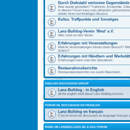
Durch Diebstahl verlorene Gegenstände
Was wurde gestohlen? Traktoren, Ersatzteile, Zube
In diesem Forum kann man abhanden gekommene Ge
wieder ihren rechtmäßigen Besitzer.
Kultur, Treffpunkte und Sonstiges
Lanz-Bulldog-Verein 'West' e.V.
Alles rund um den Verein
Erfahrungen mit Veranstaltungen
Welche Veranstaltungen lohnen einen Besuch? Wel
ändern?
Erfahrungen mit Händlern und Werkstät
Erfahrungen kann man hier diskutieren
Restaurationsberichte
Restaurationsberichte von euren Maschinen
ENGLISH DISCUSSION GROUP
Lanz-Bulldog - in English
all the english stuff about Lanz Bulldog tractors
FORUM DE DISCUSSION EN FRANÇAIS
Lanz-Bulldog en français
C'est le forum de discussion du language français 
RUND UM LANZBULLDOG.DE & DAS FORUM