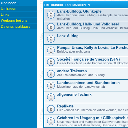
Und noch...
HISTORISCHE LANDMASCHINEN
Umfragen
Lanz-Bulldog, Glühköpfe
Links
Alles über den Lanz Bulldog - Glühköpfe. In diesem
enthalten.
Werbung bei uns
Lanz-Bulldog, Halb- und Volldiesel
Datenschutzklausel
Alles über Lanz-Bulldog, Halb- und Volldiesel. Beitr
Lanz Alldog
Pampa, Ursus, Kelly & Lewis, Le Perch
Bulldog, aber nicht Lanz
Société Française de Vierzon (SFV)
Dieser Bereich ist für die französischen Glühkop
andere Traktoren
Alle Traktoren außer Lanz-Bulldog
Landmaschinen und Standmotoren
Maschinen aus der Landwirtschaft
allgemeine Technik
Replikate
Hier können alle Themen diskutiert werden, die sic
Gefahren im Umgang mit Glühkopfschl
Unachtsamkeit und mangelnder Sachverstand haben b
Dieses Forum soll dazu dienen, Beispiele zu zeig