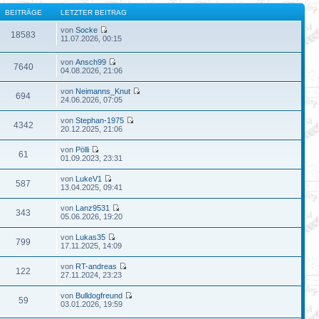
BEITRÄGE
LETZTER BEITRAG
von
Socke
18583
11.07.2026, 00:15
von
Ansch99
7640
04.08.2026, 21:06
von
Neimanns_Knut
694
24.06.2026, 07:05
von
Stephan-1975
4342
20.12.2025, 21:06
von
Pölli
61
01.09.2023, 23:31
von
LukeV1
587
13.04.2025, 09:41
von
Lanz9531
343
05.06.2026, 19:20
von
Lukas35
799
17.11.2025, 14:09
von
RT-andreas
122
27.11.2024, 23:23
von
Bulldogfreund
59
03.01.2026, 19:59