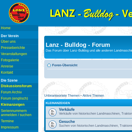
Home
Der Verein
Über uns
Lanz - Bulldog - Forum
Presseberichte
Das Forum über Lanz-Bulldog und alle anderen Landmaschin
Veranstaltungen
Fotogalerie
Foren-Übersicht
Anreise
Kontakt
Die Szene
Diskussionsforum
Forum Archiv
Unbeantwortete Themen
•
Aktive Themen
Forum (englisch)
KLEINANZEIGEN
Kleinanzeigen
Verkäufe
Seriennummern
Verkäufe von historischen Landmaschinen, Traktor
anmelden / suchen
Termine
Gesuche
Suchen von historischen Landmaschinen, Traktore
Impressum