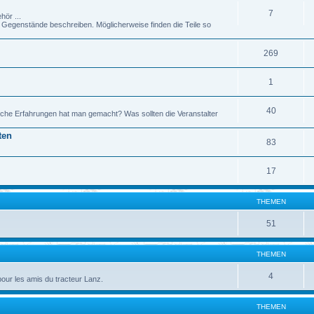
7
hör ...
genstände beschreiben. Möglicherweise finden die Teile so
269
1
40
che Erfahrungen hat man gemacht? Was sollten die Veranstalter
ten
83
17
THEMEN
51
THEMEN
4
pour les amis du tracteur Lanz.
THEMEN