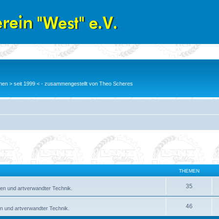
en > seit 1999 < - zusammengestellt von Theo Scheres
THEMEN
35
en und artverwandter Technik.
46
n und artverwandter Technik.