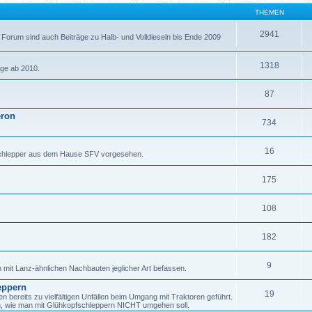
THEMEN
2941
 Forum sind auch Beiträge zu Halb- und Volldieseln bis Ende 2009
1318
äge ab 2010.
87
eron
734
16
fschlepper aus dem Hause SFV vorgesehen.
175
108
182
9
h mit Lanz-ähnlichen Nachbauten jeglicher Art befassen.
eppern
19
ereits zu vielfältigen Unfällen beim Umgang mit Traktoren geführt.
en, wie man mit Glühkopfschleppern NICHT umgehen soll.