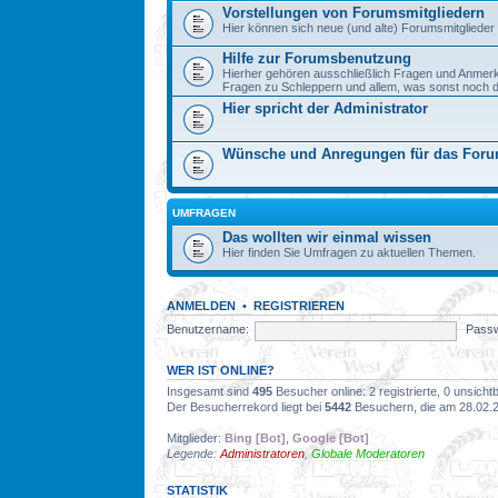
Vorstellungen von Forumsmitgliedern
Hier können sich neue (und alte) Forumsmitglieder 
Hilfe zur Forumsbenutzung
Hierher gehören ausschließlich Fragen und Anmer
Fragen zu Schleppern und allem, was sonst noch dazu
Hier spricht der Administrator
Wünsche und Anregungen für das For
UMFRAGEN
Das wollten wir einmal wissen
Hier finden Sie Umfragen zu aktuellen Themen.
ANMELDEN
•
REGISTRIEREN
Benutzername:
Passw
WER IST ONLINE?
Insgesamt sind
495
Besucher online: 2 registrierte, 0 unsich
Der Besucherrekord liegt bei
5442
Besuchern, die am 28.02.20
Mitglieder:
Bing [Bot]
,
Google [Bot]
Legende:
Administratoren
,
Globale Moderatoren
STATISTIK