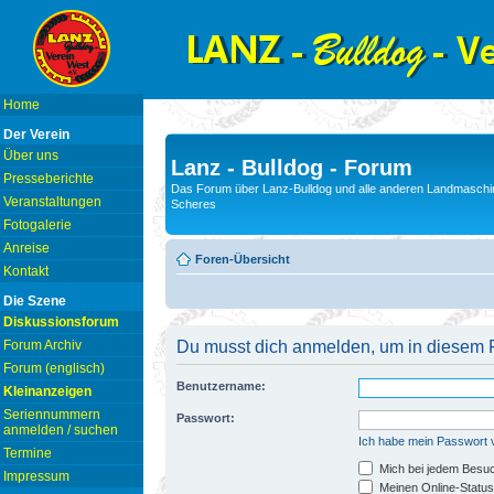
Home
Der Verein
Über uns
Lanz - Bulldog - Forum
Presseberichte
Das Forum über Lanz-Bulldog und alle anderen Landmaschin
Veranstaltungen
Scheres
Fotogalerie
Anreise
Foren-Übersicht
Kontakt
Die Szene
Diskussionsforum
Forum Archiv
Du musst dich anmelden, um in diesem F
Forum (englisch)
Benutzername:
Kleinanzeigen
Seriennummern
Passwort:
anmelden / suchen
Ich habe mein Passwort
Termine
Mich bei jedem Besu
Impressum
Meinen Online-Status