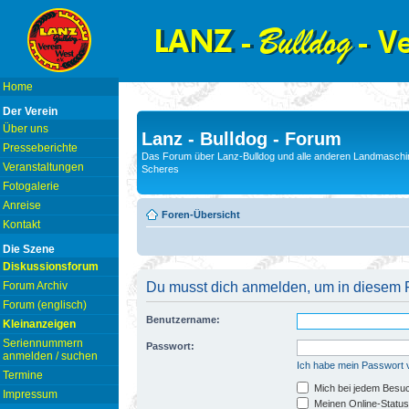
Home
Der Verein
Über uns
Lanz - Bulldog - Forum
Presseberichte
Das Forum über Lanz-Bulldog und alle anderen Landmaschin
Veranstaltungen
Scheres
Fotogalerie
Anreise
Foren-Übersicht
Kontakt
Die Szene
Diskussionsforum
Forum Archiv
Du musst dich anmelden, um in diesem F
Forum (englisch)
Benutzername:
Kleinanzeigen
Seriennummern
Passwort:
anmelden / suchen
Ich habe mein Passwort
Termine
Mich bei jedem Besu
Impressum
Meinen Online-Status