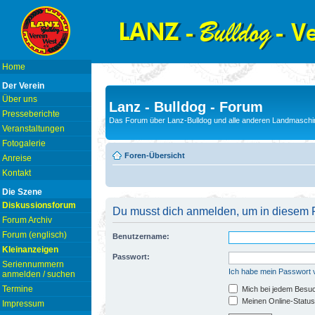
Home
Der Verein
Über uns
Lanz - Bulldog - Forum
Presseberichte
Das Forum über Lanz-Bulldog und alle anderen Landmaschin
Veranstaltungen
Fotogalerie
Foren-Übersicht
Anreise
Kontakt
Die Szene
Diskussionsforum
Du musst dich anmelden, um in diesem F
Forum Archiv
Forum (englisch)
Benutzername:
Kleinanzeigen
Passwort:
Seriennummern
Ich habe mein Passwort
anmelden / suchen
Termine
Mich bei jedem Besu
Meinen Online-Status
Impressum