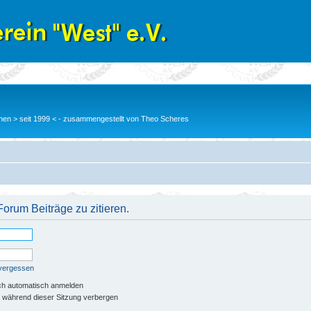
en > seit 1999 < - zusammengestellt von Theo Scheres
orum Beiträge zu zitieren.
 vergessen
ch automatisch anmelden
 während dieser Sitzung verbergen