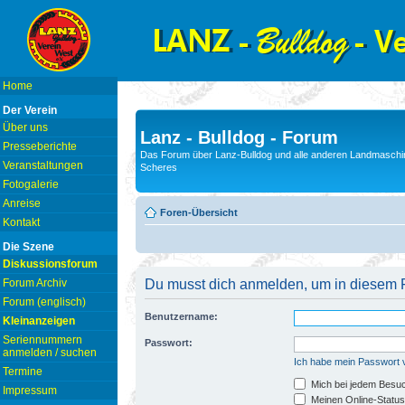
Home
Der Verein
Über uns
Lanz - Bulldog - Forum
Presseberichte
Das Forum über Lanz-Bulldog und alle anderen Landmaschin
Veranstaltungen
Scheres
Fotogalerie
Anreise
Foren-Übersicht
Kontakt
Die Szene
Diskussionsforum
Forum Archiv
Du musst dich anmelden, um in diesem F
Forum (englisch)
Benutzername:
Kleinanzeigen
Seriennummern
Passwort:
anmelden / suchen
Ich habe mein Passwort
Termine
Mich bei jedem Besu
Impressum
Meinen Online-Status