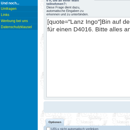
e n, die an einer Wahl
Und noch...
teilnehmen?:
Diese Frage dient dazu,
Umfragen
automatische Eingaben zu
erkennen und zu unterbinden.
Links
Werbung bei uns
Datenschutzklausel
Optionen
URLs nicht automatisch verlinken