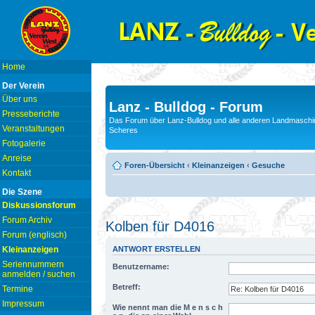
Home
Der Verein
Über uns
Lanz - Bulldog - Forum
Presseberichte
Das Forum über Lanz-Bulldog und alle anderen Landmaschin
Veranstaltungen
Scheres
Fotogalerie
Anreise
Foren-Übersicht
‹
Kleinanzeigen
‹
Gesuche
Kontakt
Die Szene
Diskussionsforum
Forum Archiv
Kolben für D4016
Forum (englisch)
Kleinanzeigen
ANTWORT ERSTELLEN
Seriennummern
Benutzername:
anmelden / suchen
Betreff:
Termine
Impressum
Wie nennt man die M e n s c h