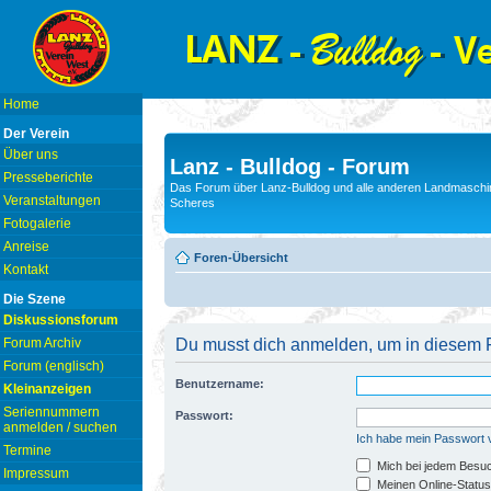
Home
Der Verein
Über uns
Lanz - Bulldog - Forum
Presseberichte
Das Forum über Lanz-Bulldog und alle anderen Landmaschin
Veranstaltungen
Scheres
Fotogalerie
Anreise
Foren-Übersicht
Kontakt
Die Szene
Diskussionsforum
Forum Archiv
Du musst dich anmelden, um in diesem F
Forum (englisch)
Benutzername:
Kleinanzeigen
Seriennummern
Passwort:
anmelden / suchen
Ich habe mein Passwort
Termine
Mich bei jedem Besu
Impressum
Meinen Online-Status