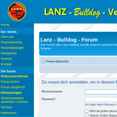
Home
Der Verein
Über uns
Lanz - Bulldog - Forum
Presseberichte
Das Forum über Lanz-Bulldog und alle anderen Landmaschin
Veranstaltungen
Scheres
Fotogalerie
Anreise
Foren-Übersicht
Kontakt
Die Szene
Diskussionsforum
Forum Archiv
Du musst dich anmelden, um in diesem F
Forum (englisch)
Benutzername:
Kleinanzeigen
Seriennummern
Passwort:
anmelden / suchen
Ich habe mein Passwort
Termine
Mich bei jedem Besu
Impressum
Meinen Online-Status