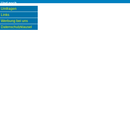
Und noch...
Umfragen
Links
Werbung bei uns
Datenschutzklausel