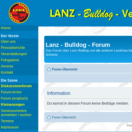
Home
Der Verein
Über uns
Lanz - Bulldog - Forum
Presseberichte
Das Forum über Lanz-Bulldog und alle anderen Landmaschin
Veranstaltungen
Scheres
Fotogalerie
Anreise
Foren-Übersicht
Kontakt
Die Szene
Diskussionsforum
Forum Archiv
Information
Forum (englisch)
Du kannst in diesem Forum keine Beiträge melden.
Kleinanzeigen
Seriennummern
anmelden / suchen
Foren-Übersicht
Termine
Pow
Impressum