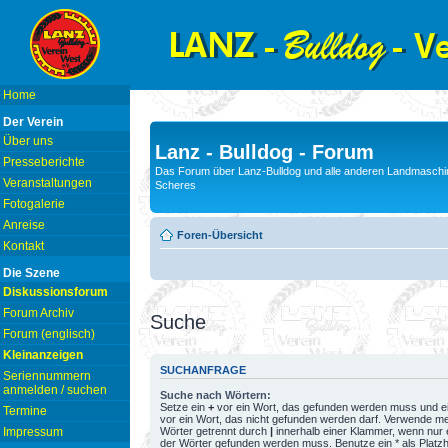
Home
Der Verein
Über uns
Lanz - Bulldog - Forum
Presseberichte
Das Forum über Lanz-Bulldog und alle anderen Landmaschin
Veranstaltungen
Scheres
Fotogalerie
Anreise
Foren-Übersicht
Kontakt
Die Szene
Diskussionsforum
Forum Archiv
Suche
Forum (englisch)
Kleinanzeigen
SUCHANFRAGE
Seriennummern
anmelden / suchen
Suche nach Wörtern:
Setze ein
+
vor ein Wort, das gefunden werden muss und e
Termine
vor ein Wort, das nicht gefunden werden darf. Verwende m
Wörter getrennt durch
|
innerhalb einer Klammer, wenn nur 
Impressum
der Wörter gefunden werden muss. Benutze ein * als Platzh