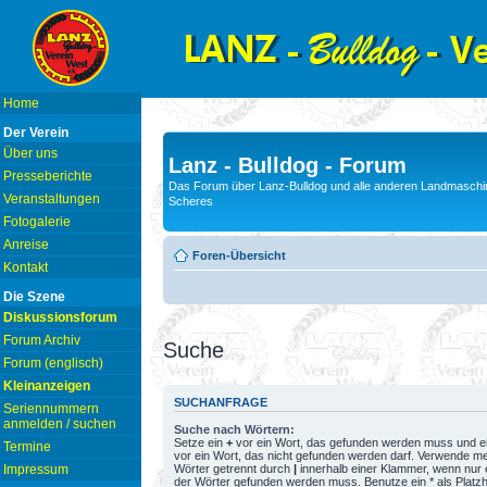
Home
Der Verein
Über uns
Lanz - Bulldog - Forum
Presseberichte
Das Forum über Lanz-Bulldog und alle anderen Landmaschin
Veranstaltungen
Scheres
Fotogalerie
Anreise
Foren-Übersicht
Kontakt
Die Szene
Diskussionsforum
Forum Archiv
Suche
Forum (englisch)
Kleinanzeigen
SUCHANFRAGE
Seriennummern
anmelden / suchen
Suche nach Wörtern:
Setze ein
+
vor ein Wort, das gefunden werden muss und e
Termine
vor ein Wort, das nicht gefunden werden darf. Verwende m
Wörter getrennt durch
|
innerhalb einer Klammer, wenn nur 
Impressum
der Wörter gefunden werden muss. Benutze ein * als Platzh