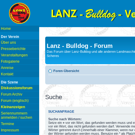
Home
Der Verein
Über uns
Lanz - Bulldog - Forum
Presseberichte
Das Forum über Lanz-Bulldog und alle anderen Landmaschin
Veranstaltungen
Scheres
Fotogalerie
Anreise
Foren-Übersicht
Kontakt
Die Szene
Diskussionsforum
Forum Archiv
Suche
Forum (englisch)
Kleinanzeigen
SUCHANFRAGE
Seriennummern
anmelden / suchen
Suche nach Wörtern:
Setze ein
+
vor ein Wort, das gefunden werden muss und e
Termine
vor ein Wort, das nicht gefunden werden darf. Verwende m
Wörter getrennt durch
|
innerhalb einer Klammer, wenn nur 
Impressum
der Wörter gefunden werden muss. Benutze ein * als Platzh