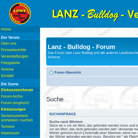
Home
Der Verein
Über uns
Lanz - Bulldog - Forum
Presseberichte
Das Forum über Lanz-Bulldog und alle anderen Landmaschin
Veranstaltungen
Scheres
Fotogalerie
Anreise
Foren-Übersicht
Kontakt
Die Szene
Diskussionsforum
Forum Archiv
Suche
Forum (englisch)
Kleinanzeigen
SUCHANFRAGE
Seriennummern
anmelden / suchen
Suche nach Wörtern:
Setze ein
+
vor ein Wort, das gefunden werden muss und e
Termine
vor ein Wort, das nicht gefunden werden darf. Verwende m
Wörter getrennt durch
|
innerhalb einer Klammer, wenn nur 
Impressum
der Wörter gefunden werden muss. Benutze ein * als Platzh