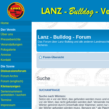
Home
Der Verein
Über uns
Lanz - Bulldog - Forum
Presseberichte
Das Forum über Lanz-Bulldog und alle anderen Landmaschin
Veranstaltungen
Scheres
Fotogalerie
Anreise
Foren-Übersicht
Kontakt
Die Szene
Diskussionsforum
Forum Archiv
Suche
Forum (englisch)
Kleinanzeigen
SUCHANFRAGE
Seriennummern
anmelden / suchen
Suche nach Wörtern:
Setze ein
+
vor ein Wort, das gefunden werden muss und e
Termine
vor ein Wort, das nicht gefunden werden darf. Verwende m
Wörter getrennt durch
|
innerhalb einer Klammer, wenn nur 
Impressum
der Wörter gefunden werden muss. Benutze ein * als Platzh