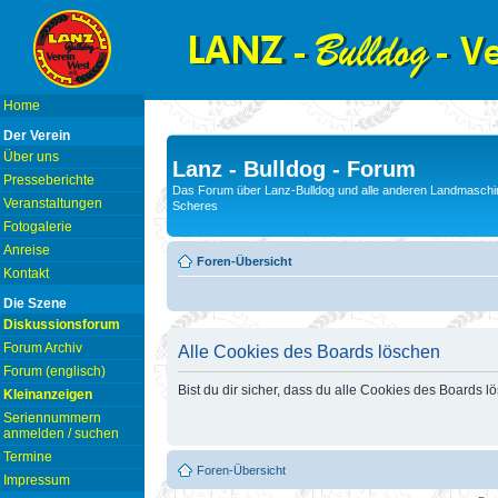
Home
Der Verein
Über uns
Lanz - Bulldog - Forum
Presseberichte
Das Forum über Lanz-Bulldog und alle anderen Landmaschin
Veranstaltungen
Scheres
Fotogalerie
Anreise
Foren-Übersicht
Kontakt
Die Szene
Diskussionsforum
Forum Archiv
Alle Cookies des Boards löschen
Forum (englisch)
Bist du dir sicher, dass du alle Cookies des Boards 
Kleinanzeigen
Seriennummern
anmelden / suchen
Termine
Foren-Übersicht
Impressum