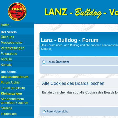
Home
Der Verein
Über uns
Lanz - Bulldog - Forum
Presseberichte
Das Forum über Lanz-Bulldog und alle anderen Landmaschin
Veranstaltungen
Scheres
Fotogalerie
Anreise
Foren-Übersicht
Kontakt
Die Szene
Diskussionsforum
Forum Archiv
Alle Cookies des Boards löschen
Forum (englisch)
Bist du dir sicher, dass du alle Cookies des Boards 
Kleinanzeigen
Seriennummern
anmelden / suchen
Termine
Foren-Übersicht
Impressum