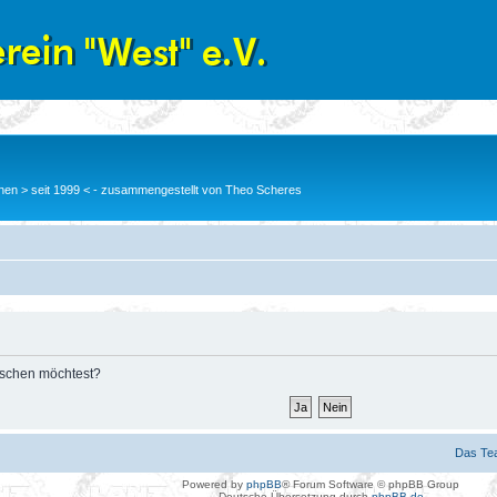
en > seit 1999 < - zusammengestellt von Theo Scheres
löschen möchtest?
Das Te
Powered by
phpBB
® Forum Software © phpBB Group
Deutsche Übersetzung durch
phpBB.de