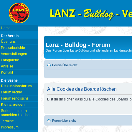
Home
Der Verein
Über uns
Lanz - Bulldog - Forum
Presseberichte
Das Forum über Lanz-Bulldog und alle anderen Landmaschin
Veranstaltungen
Fotogalerie
Foren-Übersicht
Anreise
Kontakt
Die Szene
Diskussionsforum
Alle Cookies des Boards löschen
Forum Archiv
Forum (englisch)
Bist du dir sicher, dass du alle Cookies des Boards 
Kleinanzeigen
Seriennummern
anmelden / suchen
Foren-Übersicht
Termine
Impressum