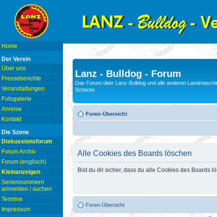
Home
Der Verein
Über uns
Lanz - Bulldog - Forum
Presseberichte
Das Forum über Lanz-Bulldog und alle anderen Landmaschin
Veranstaltungen
Scheres
Fotogalerie
Anreise
Foren-Übersicht
Kontakt
Die Szene
Diskussionsforum
Forum Archiv
Alle Cookies des Boards löschen
Forum (englisch)
Bist du dir sicher, dass du alle Cookies des Boards 
Kleinanzeigen
Seriennummern
anmelden / suchen
Termine
Foren-Übersicht
Impressum