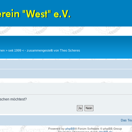
en > seit 1999 < - zusammengestellt von Theo Scheres
löschen möchtest?
Das Te
Powered by
phpBB
® Forum Software © phpBB Group
Deutsche Übersetzung durch
phpBB.de