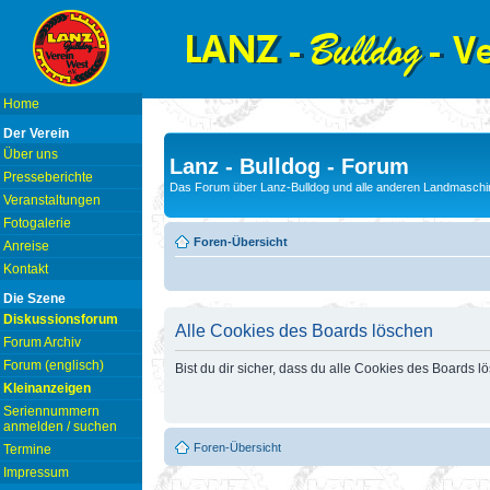
Home
Der Verein
Über uns
Lanz - Bulldog - Forum
Presseberichte
Das Forum über Lanz-Bulldog und alle anderen Landmaschin
Veranstaltungen
Fotogalerie
Foren-Übersicht
Anreise
Kontakt
Die Szene
Diskussionsforum
Alle Cookies des Boards löschen
Forum Archiv
Forum (englisch)
Bist du dir sicher, dass du alle Cookies des Boards 
Kleinanzeigen
Seriennummern
anmelden / suchen
Foren-Übersicht
Termine
Impressum