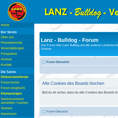
Home
Der Verein
Über uns
Lanz - Bulldog - Forum
Presseberichte
Das Forum über Lanz-Bulldog und alle anderen Landmaschin
Veranstaltungen
Scheres
Fotogalerie
Anreise
Foren-Übersicht
Kontakt
Die Szene
Diskussionsforum
Forum Archiv
Alle Cookies des Boards löschen
Forum (englisch)
Bist du dir sicher, dass du alle Cookies des Boards 
Kleinanzeigen
Seriennummern
anmelden / suchen
Termine
Foren-Übersicht
Impressum