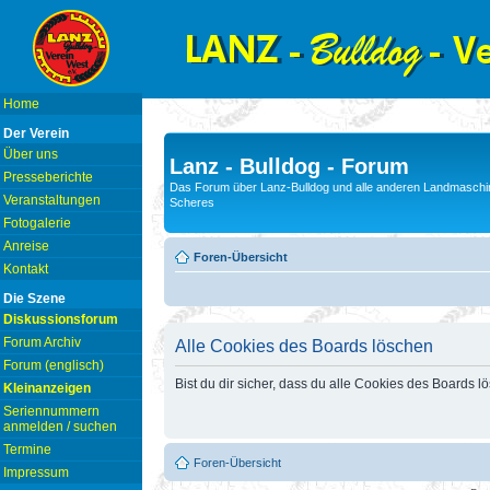
Home
Der Verein
Über uns
Lanz - Bulldog - Forum
Presseberichte
Das Forum über Lanz-Bulldog und alle anderen Landmaschin
Veranstaltungen
Scheres
Fotogalerie
Anreise
Foren-Übersicht
Kontakt
Die Szene
Diskussionsforum
Forum Archiv
Alle Cookies des Boards löschen
Forum (englisch)
Bist du dir sicher, dass du alle Cookies des Boards 
Kleinanzeigen
Seriennummern
anmelden / suchen
Termine
Foren-Übersicht
Impressum