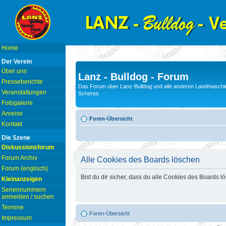
Home
Der Verein
Über uns
Lanz - Bulldog - Forum
Presseberichte
Das Forum über Lanz-Bulldog und alle anderen Landmaschin
Veranstaltungen
Scheres
Fotogalerie
Anreise
Foren-Übersicht
Kontakt
Die Szene
Diskussionsforum
Forum Archiv
Alle Cookies des Boards löschen
Forum (englisch)
Bist du dir sicher, dass du alle Cookies des Boards 
Kleinanzeigen
Seriennummern
anmelden / suchen
Termine
Foren-Übersicht
Impressum