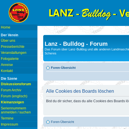
Home
Der Verein
Über uns
Lanz - Bulldog - Forum
Presseberichte
Das Forum über Lanz-Bulldog und alle anderen Landmaschin
Veranstaltungen
Scheres
Fotogalerie
Anreise
Foren-Übersicht
Kontakt
Die Szene
Diskussionsforum
Forum Archiv
Alle Cookies des Boards löschen
Forum (englisch)
Bist du dir sicher, dass du alle Cookies des Boards 
Kleinanzeigen
Seriennummern
anmelden / suchen
Termine
Foren-Übersicht
Impressum