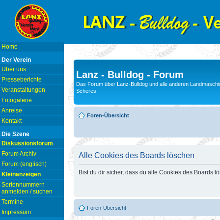
Home
Der Verein
Über uns
Lanz - Bulldog - Forum
Presseberichte
Das Forum über Lanz-Bulldog und alle anderen Landmaschin
Veranstaltungen
Scheres
Fotogalerie
Anreise
Foren-Übersicht
Kontakt
Die Szene
Diskussionsforum
Forum Archiv
Alle Cookies des Boards löschen
Forum (englisch)
Bist du dir sicher, dass du alle Cookies des Boards 
Kleinanzeigen
Seriennummern
anmelden / suchen
Termine
Foren-Übersicht
Impressum