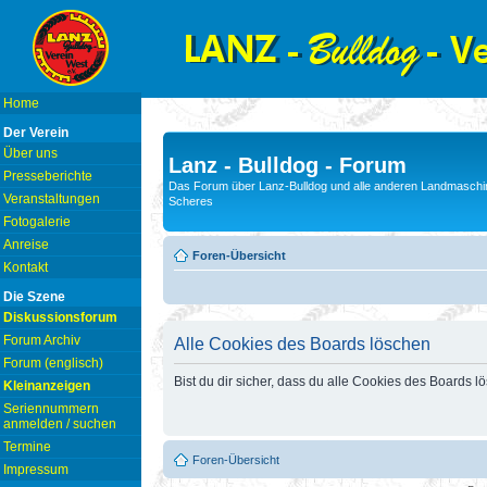
Home
Der Verein
Über uns
Lanz - Bulldog - Forum
Presseberichte
Das Forum über Lanz-Bulldog und alle anderen Landmaschin
Veranstaltungen
Scheres
Fotogalerie
Anreise
Foren-Übersicht
Kontakt
Die Szene
Diskussionsforum
Forum Archiv
Alle Cookies des Boards löschen
Forum (englisch)
Bist du dir sicher, dass du alle Cookies des Boards 
Kleinanzeigen
Seriennummern
anmelden / suchen
Termine
Foren-Übersicht
Impressum